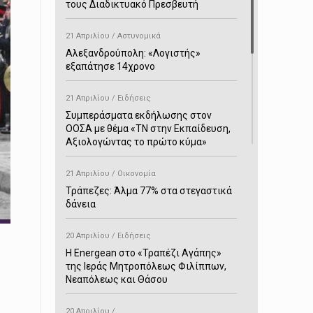
τους Διαδικτυακό Πρεσβευτή
21 Απριλίου / Αστυνομικά
Αλεξανδρούπολη: «Λογιστής»
εξαπάτησε 14χρονο
21 Απριλίου / Ειδήσεις
Συμπεράσματα εκδήλωσης στον
ΟΟΣΑ με θέμα «ΤΝ στην Εκπαίδευση,
Αξιολογώντας το πρώτο κύμα»
21 Απριλίου / Οικονομία
Τράπεζες: Άλμα 77% στα στεγαστικά
δάνεια
20 Απριλίου / Ειδήσεις
H Energean στο «Τραπέζι Αγάπης»
της Ιεράς Μητροπόλεως Φιλίππων,
Νεαπόλεως και Θάσου
20 Απριλίου /