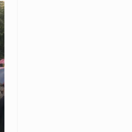
Το Μουσικό Σχολείο Ξάνθης σας
προσκαλεί στο σεμινάριο Χρήστου
Καλκάνη, «Get into the Music»
15 Απριλίου /
Υπογράφεται σήμερα η σύμβαση για
ερευνητική γεώτρηση στο Ιόνιο
15 Απριλίου /
Φυλάκιση 2,5 ετών σε δημοσιογράφο
στην Τουρκία για «διασπορά
παραπλανητικών πληροφοριών»
15 Απριλίου / Ειδήσεις
Νεφώσεις παροδικά αυξημένες σε
όλη τη χώρα – Αφρικανική σκόνη στα
κεντρικά και τα νότια
15 Απριλίου / Ελλάδα
Κλιμακώνουν τις κινητοποιήσεις
τους οι κτηνοτρόφοι της Λέσβου