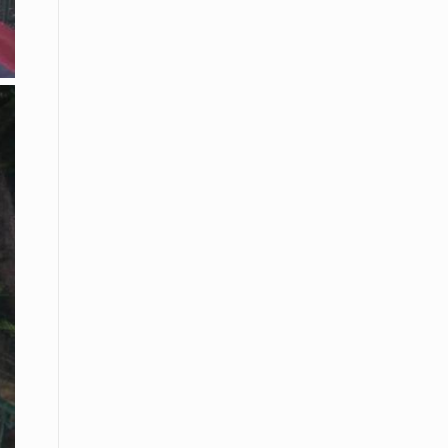
Μικρές πράξεις φροντίδας για
αδέσποτες γάτες από μαθητές στο
Κάτω Νευροκόπι
07 Απριλίου / Κοινωνία
Το «Τρίτο Μέρος»: Γιατί η οικογένεια
του 2026 αναζητά το καταφύγιό της
στα Νεστοχώρια
06 Απριλίου / Κοινωνία
Δήμος Ξάνθης και Πυροσβεστική
Υπηρεσία: Κοινή δράση ενημέρωσης
και ετοιμότητας για την αντιπυρική
περίοδο 2026
06 Απριλίου /
Ο Δήμαρχος Αβδήρων συγχαίρει τους
ποδοσφαιριστές, τους προπονητές
και τις διοικήσεις των
Ποδοσφαιρικών Συλλόγων ΠΑΥΛΟΣ
ΜΕΛΑΣ ΚΟΥΤΣΟΥ & ΑΤΛΑΣ ΣΕΛΙΝΟΥ