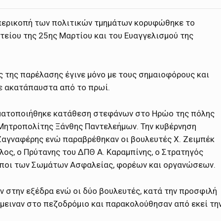
 περικοπή των πολιτικών τμημάτων κορυφώθηκε το
τείου της 25ης Μαρτίου και του Ευαγγελισμού της
 της παρέλασης έγινε μόνο με τους σημαιοφόρους και
ε ακατάπαυστα από το πρωί.
γματοποιήθηκε κατάθεση στεφάνων στο Ηρώο της πόλης
Μητροπολίτης Ξάνθης Παντελεήμων. Την κυβέρνηση
αγναφέρης ενώ παραβρέθηκαν οι βουλευτές Χ. Ζειμπέκ
υλος, ο Πρύτανης του ΔΠΘ Α. Καραμπίνης, ο Στρατηγός
ωποι των Σωμάτων Ασφαλείας, φορέων και οργανώσεων.
 στην εξέδρα ενώ οι δύο βουλευτές, κατά την προσφιλή
έμειναν στο πεζοδρόμιο και παρακολούθησαν από εκεί τη