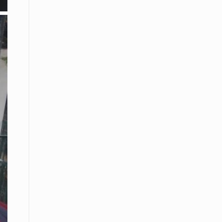
08 Απριλίου / Κοινωνία
Παγκόσμια Ημέρα Ρομά -Ένα σχολείο
που δίνει φωνή, ευκαιρίες και ελπίδα
08 Απριλίου / Υγεία
Τρίκαλα: Ολιστικό πρόγραμμα
άσκησης για άτομα με νόσο
Πάρκινσον στο Πανεπιστήμιο
Θεσσαλίας
08 Απριλίου / Οικονομία
Εκτός έδρας συνεδριάσεις Δ.Σ.: το
Επιμελητήριο Ξάνθης ενισχύει την
επαφή με τους επαγγελματίες
08 Απριλίου / Άλλα Σπορ
Η Ξάνθη στον παλμό του ευρωπαϊκού
μπάσκετ U16 με το 2ο Διεθνές
Τουρνουά «Φ. Αμοιρίδης»