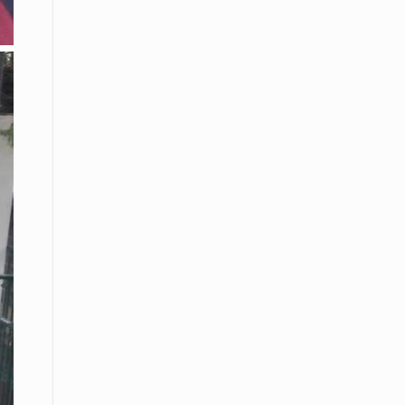
08 Απριλίου / Κοινωνία
Energean: Και φέτος στο πλευρό της
Ενορίας του Αγίου Γρηγορίου του
Θεολόγου στη Νέα Καρβάλη
08 Απριλίου /
Με επιτυχία ολοκληρώθηκε το
Thrace Negotiations Tournament
2026
08 Απριλίου /
Άστατος ο καιρός τις ημέρες του
Πάσχα
08 Απριλίου / Οικονομία
Κάτω από τα 100 δολάρια το
πετρέλαιο – Πτώση 20% στην τιμή
του ευρωπαϊκού αερίου
08 Απριλίου / Κοινωνία