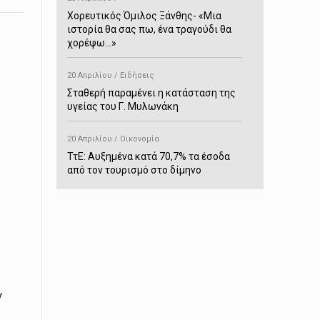
Χορευτικός Όμιλος Ξάνθης- «Mια
ιστορία θα σας πω, ένα τραγούδι θα
χορέψω…»
20 Απριλίου / Ειδήσεις
Σταθερή παραμένει η κατάσταση της
υγείας του Γ. Μυλωνάκη
20 Απριλίου / Οικονομία
ΤτΕ: Αυξημένα κατά 70,7% τα έσοδα
από τον τουρισμό στο δίμηνο
Ιανουαρίου-Φεβρουαρίου
20 Απριλίου / Αστυνομικά
Συνελήφθη στο Παρανέστι για κατοχή
πιστολιού κρότου – αερίου
20 Απριλίου / Κόσμος
ν
Ιαπωνία: Σεισμός 7,5 βαθμών –
Δεύτερο τσουνάμι ύψους 80