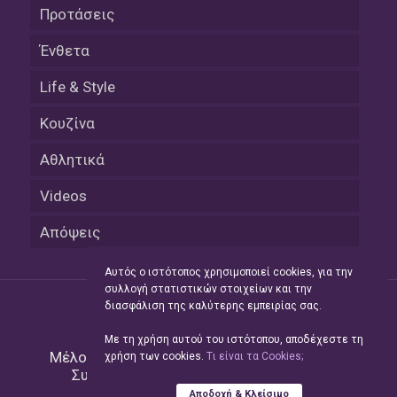
Προτάσεις
Ένθετα
Life & Style
Κουζίνα
Αθλητικά
Videos
Απόψεις
Αυτός ο ιστότοπος χρησιμοποιεί cookies, για την
συλλογή στατιστικών στοιχείων και την
διασφάλιση της καλύτερης εμπειρίας σας.
Με τη χρήση αυτού του ιστότοπου, αποδέχεστε τη
Μέλος του Δικτύου της
Hellas Press Media
|
χρήση των cookies.
Tι είναι τα Cookies;
Συντήρηση και Ανάπτυξη
Green Apple
Αποδοχή & Κλείσιμο