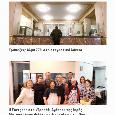
Τράπεζες: Άλμα 77% στα στεγαστικά δάνεια
H Energean στο «Τραπέζι Αγάπης» της Ιεράς
Μητροπόλεως Φιλίππων, Νεαπόλεως και Θάσου