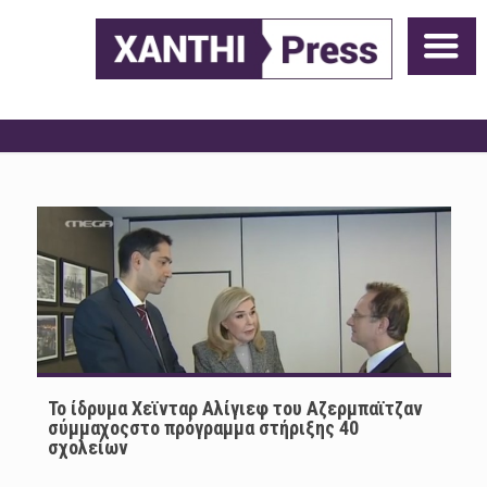
Το ίδρυμα Χεϊνταρ Αλίγιεφ του Αζερμπαϊτζαν
σύμμαχοςστο πρόγραμμα στήριξης 40
σχολείων