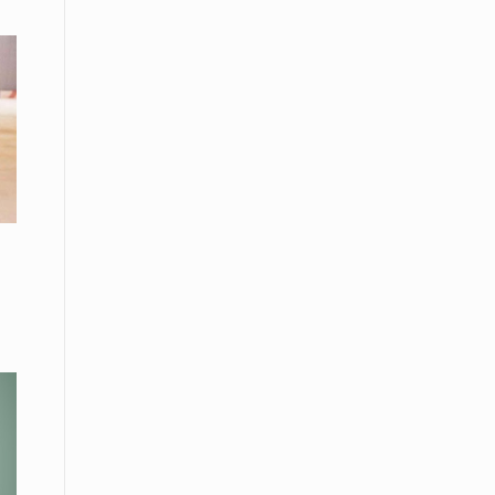
08 Απριλίου / Κοινωνία
Energean: Και φέτος στο πλευρό της
Ενορίας του Αγίου Γρηγορίου του
Θεολόγου στη Νέα Καρβάλη
08 Απριλίου /
Με επιτυχία ολοκληρώθηκε το
Thrace Negotiations Tournament
2026
08 Απριλίου /
Άστατος ο καιρός τις ημέρες του
Πάσχα
08 Απριλίου / Οικονομία
Κάτω από τα 100 δολάρια το
πετρέλαιο – Πτώση 20% στην τιμή
του ευρωπαϊκού αερίου
08 Απριλίου / Κοινωνία