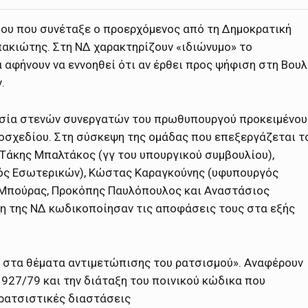
μου που συνέταξε ο προερχόμενος από τη Δημοκρατική
ακιώτης. Στη ΝΔ χαρακτηρίζουν «ιδιώνυμο» το
 αφήνουν να εννοηθεί ότι αν έρθει προς ψήφιση στη Βουλ
.
υσία στενών συνεργατών του πρωθυπουργού προκειμένου
μοσχεδίου. Στη σύσκεψη της ομάδας που επεξεργάζεται τ
 Τάκης Μπαλτάκος (γγ του υπουργικού συμβουλίου),
ς Εσωτερικών), Κώστας Καραγκούνης (υφυπουργός
 Μπούρας, Προκόπης Παυλόπουλος και Αναστάσιος
η της ΝΔ κωδικοποίησαν τις αποφάσεις τους στα εξής
ές στα θέματα αντιμετώπισης του ρατσισμού». Αναφέρουν
927/79 και την διάταξη του ποινικού κώδικα που
 ρατσιστικές διαστάσεις