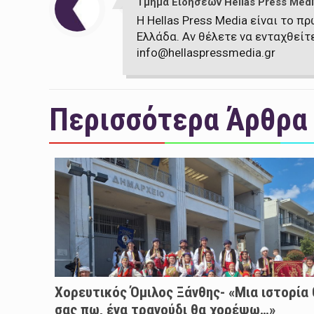
Τμήμα Ειδήσεων Hellas Press Medi
Η Hellas Press Media είναι το 
Ελλάδα. Αν θέλετε να ενταχθείτ
info@hellaspressmedia.gr
Περισσότερα Άρθρα
Χορευτικός Όμιλος Ξάνθης- «Mια ιστορία
σας πω, ένα τραγούδι θα χορέψω…»