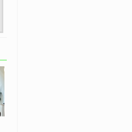
08 Απριλίου / Κοινωνία
Παγκόσμια Ημέρα Ρομά -Ένα σχολείο
που δίνει φωνή, ευκαιρίες και ελπίδα
08 Απριλίου / Υγεία
Τρίκαλα: Ολιστικό πρόγραμμα
άσκησης για άτομα με νόσο
Πάρκινσον στο Πανεπιστήμιο
Θεσσαλίας
08 Απριλίου / Οικονομία
Εκτός έδρας συνεδριάσεις Δ.Σ.: το
Επιμελητήριο Ξάνθης ενισχύει την
επαφή με τους επαγγελματίες
08 Απριλίου / Άλλα Σπορ
Η Ξάνθη στον παλμό του ευρωπαϊκού
μπάσκετ U16 με το 2ο Διεθνές
Τουρνουά «Φ. Αμοιρίδης»