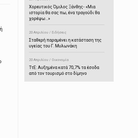
Χορευτικός Όμιλος Ξάνθης- «Mια
ιστορία θα σας πω, ένα τραγούδι θα
χορέψω…»
ή
20 Απριλίου / Ειδήσεις
Σταθερή παραμένει η κατάσταση της
υγείας του Γ. Μυλωνάκη
20 Απριλίου / Οικονομία
ο
ΤτΕ: Αυξημένα κατά 70,7% τα έσοδα
από τον τουρισμό στο δίμηνο
Ιανουαρίου-Φεβρουαρίου
20 Απριλίου / Αστυνομικά
Συνελήφθη στο Παρανέστι για κατοχή
πιστολιού κρότου – αερίου
20 Απριλίου / Κόσμος
Ιαπωνία: Σεισμός 7,5 βαθμών –
Δεύτερο τσουνάμι ύψους 80