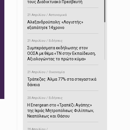
τους Διαδικτυακό Πρεσβευτή
21 Απριλίου / Αστυνομικά
Αλεξανδρούπολη: «Λογιστής»
εξαπάτησε 14χρονο
21 Απριλίου / Ειδήσεις
Συμπεράσματα εκδήλωσης στον
ΟΟΣΑ με θέμα «ΤΝ στην Εκπαίδευση,
Αξιολογώντας το πρώτο κύμα»
21 Απριλίου / Οικονομία
Τράπεζες: Άλμα 77% στα στεγαστικά
δάνεια
20 Απριλίου / Ειδήσεις
H Energean στο «Τραπέζι Αγάπης»
της Ιεράς Μητροπόλεως Φιλίππων,
Νεαπόλεως και Θάσου
20 Απριλίου /