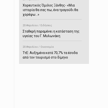
Χορευτικός Όμιλος Ξάνθης- «Mια
ιστορία θα σας πω, ένα τραγούδι θα
χορέψω…»
20 Απριλίου / Ειδήσεις
Σταθερή παραμένει η κατάσταση της
υγείας του Γ. Μυλωνάκη
20 Απριλίου / Οικονομία
ΤτΕ: Αυξημένα κατά 70,7% τα έσοδα
από τον τουρισμό στο δίμηνο
Ιανουαρίου-Φεβρουαρίου
20 Απριλίου / Αστυνομικά
Συνελήφθη στο Παρανέστι για κατοχή
πιστολιού κρότου – αερίου
20 Απριλίου / Κόσμος
Ιαπωνία: Σεισμός 7,5 βαθμών –
Δεύτερο τσουνάμι ύψους 80