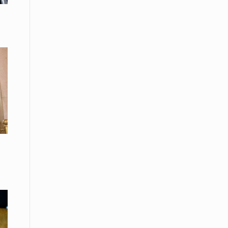
08 Απριλίου / Κοινωνία
Energean: Και φέτος στο πλευρό της
Ενορίας του Αγίου Γρηγορίου του
Θεολόγου στη Νέα Καρβάλη
08 Απριλίου /
Με επιτυχία ολοκληρώθηκε το
Thrace Negotiations Tournament
2026
08 Απριλίου /
Άστατος ο καιρός τις ημέρες του
Πάσχα
08 Απριλίου / Οικονομία
Κάτω από τα 100 δολάρια το
πετρέλαιο – Πτώση 20% στην τιμή
του ευρωπαϊκού αερίου
08 Απριλίου / Κοινωνία