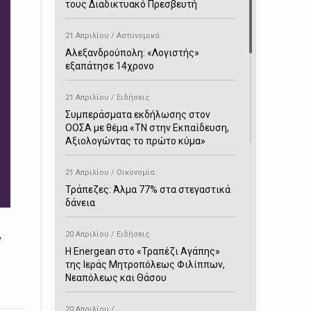
τους Διαδικτυακό Πρεσβευτή
21 Απριλίου / Αστυνομικά
Αλεξανδρούπολη: «Λογιστής»
εξαπάτησε 14χρονο
21 Απριλίου / Ειδήσεις
Συμπεράσματα εκδήλωσης στον
ΟΟΣΑ με θέμα «ΤΝ στην Εκπαίδευση,
Αξιολογώντας το πρώτο κύμα»
21 Απριλίου / Οικονομία
Τράπεζες: Άλμα 77% στα στεγαστικά
δάνεια
.
20 Απριλίου / Ειδήσεις
H Energean στο «Τραπέζι Αγάπης»
της Ιεράς Μητροπόλεως Φιλίππων,
Νεαπόλεως και Θάσου
20 Απριλίου /