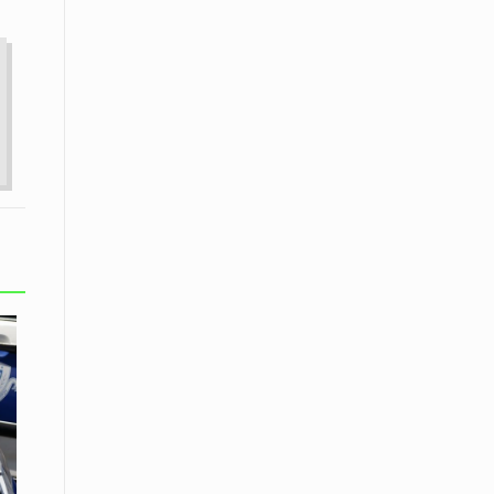
08 Απριλίου / Κοινωνία
Παγκόσμια Ημέρα Ρομά -Ένα σχολείο
που δίνει φωνή, ευκαιρίες και ελπίδα
08 Απριλίου / Υγεία
Τρίκαλα: Ολιστικό πρόγραμμα
άσκησης για άτομα με νόσο
Πάρκινσον στο Πανεπιστήμιο
Θεσσαλίας
08 Απριλίου / Οικονομία
Εκτός έδρας συνεδριάσεις Δ.Σ.: το
Επιμελητήριο Ξάνθης ενισχύει την
επαφή με τους επαγγελματίες
08 Απριλίου / Άλλα Σπορ
Η Ξάνθη στον παλμό του ευρωπαϊκού
μπάσκετ U16 με το 2ο Διεθνές
Τουρνουά «Φ. Αμοιρίδης»