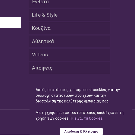
Ένθετα
08 Απριλίου / Κοινωνία
Energean: Και φέτος στο πλευρό της
Life & Style
Ενορίας του Αγίου Γρηγορίου του
Θεολόγου στη Νέα Καρβάλη
Κουζίνα
08 Απριλίου /
Αθλητικά
Με επιτυχία ολοκληρώθηκε το
Thrace Negotiations Tournament
Videos
2026
Απόψεις
08 Απριλίου /
Άστατος ο καιρός τις ημέρες του
Πάσχα
Αυτός ο ιστότοπος χρησιμοποιεί cookies, για την
συλλογή στατιστικών στοιχείων και την
08 Απριλίου / Οικονομία
διασφάλιση της καλύτερης εμπειρίας σας.
Κάτω από τα 100 δολάρια το
πετρέλαιο – Πτώση 20% στην τιμή
Με τη χρήση αυτού του ιστότοπου, αποδέχεστε τη
του ευρωπαϊκού αερίου
χρήση των cookies.
Tι είναι τα Cookies;
08 Απριλίου / Κοινωνία
Αποδοχή & Κλείσιμο