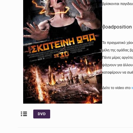
βρίσκονται παγιδευ
{loadposition
Το πραγματικό χάος
μέλη της ομάδας β
Πέντε μέρες αργότ
ψάχνουν για άλλους
καταφέρουν να σωθ
Δείτε το
video
στο
DVD