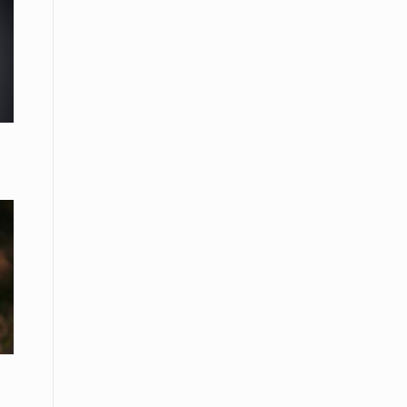
Το Μουσικό Σχολείο Ξάνθης σας
προσκαλεί στο σεμινάριο Χρήστου
Καλκάνη, «Get into the Music»
15 Απριλίου /
Υπογράφεται σήμερα η σύμβαση για
ερευνητική γεώτρηση στο Ιόνιο
15 Απριλίου /
Φυλάκιση 2,5 ετών σε δημοσιογράφο
στην Τουρκία για «διασπορά
παραπλανητικών πληροφοριών»
15 Απριλίου / Ειδήσεις
Νεφώσεις παροδικά αυξημένες σε
όλη τη χώρα – Αφρικανική σκόνη στα
κεντρικά και τα νότια
15 Απριλίου / Ελλάδα
Κλιμακώνουν τις κινητοποιήσεις
τους οι κτηνοτρόφοι της Λέσβου