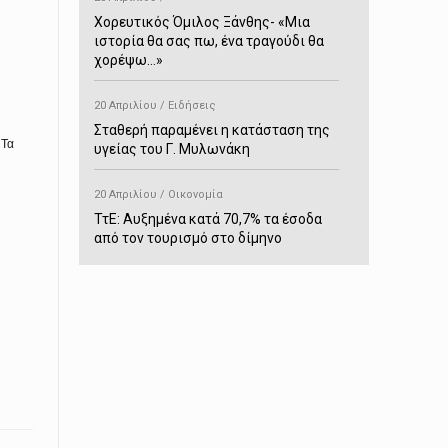
Χορευτικός Όμιλος Ξάνθης- «Mια
ιστορία θα σας πω, ένα τραγούδι θα
χορέψω…»
20 Απριλίου / Ειδήσεις
Σταθερή παραμένει η κατάσταση της
 Τα
υγείας του Γ. Μυλωνάκη
20 Απριλίου / Οικονομία
ΤτΕ: Αυξημένα κατά 70,7% τα έσοδα
από τον τουρισμό στο δίμηνο
Ιανουαρίου-Φεβρουαρίου
20 Απριλίου / Αστυνομικά
Συνελήφθη στο Παρανέστι για κατοχή
πιστολιού κρότου – αερίου
20 Απριλίου / Κόσμος
Ιαπωνία: Σεισμός 7,5 βαθμών –
Δεύτερο τσουνάμι ύψους 80