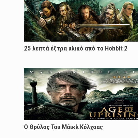
25 λεπτά έξτρα υλικό από το Hobbit 2
Ο Θρύλος Του Μάικλ Κόλχαας