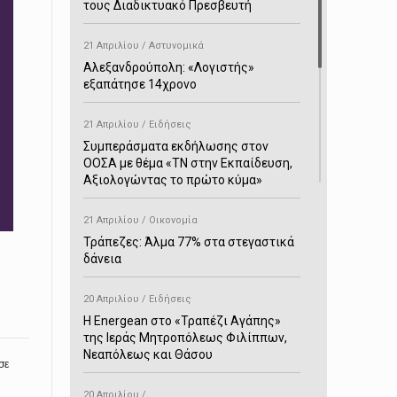
τους Διαδικτυακό Πρεσβευτή
21 Απριλίου / Αστυνομικά
Αλεξανδρούπολη: «Λογιστής»
εξαπάτησε 14χρονο
21 Απριλίου / Ειδήσεις
Συμπεράσματα εκδήλωσης στον
ΟΟΣΑ με θέμα «ΤΝ στην Εκπαίδευση,
Αξιολογώντας το πρώτο κύμα»
21 Απριλίου / Οικονομία
Τράπεζες: Άλμα 77% στα στεγαστικά
δάνεια
20 Απριλίου / Ειδήσεις
H Energean στο «Τραπέζι Αγάπης»
της Ιεράς Μητροπόλεως Φιλίππων,
Νεαπόλεως και Θάσου
σε
20 Απριλίου /