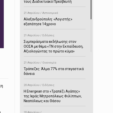
τους Διαδικτυακό Πρεσβευτή
21 Απριλίου / Αστυνομικά
Αλεξανδρούπολη: «Λογιστής»
εξαπάτησε 14χρονο
21 Απριλίου / Ειδήσεις
Συμπεράσματα εκδήλωσης στον
ΟΟΣΑ με θέμα «ΤΝ στην Εκπαίδευση,
Αξιολογώντας το πρώτο κύμα»
21 Απριλίου / Οικονομία
Τράπεζες: Άλμα 77% στα στεγαστικά
δάνεια
πη
20 Απριλίου / Ειδήσεις
H Energean στο «Τραπέζι Αγάπης»
της Ιεράς Μητροπόλεως Φιλίππων,
Νεαπόλεως και Θάσου
α
20 Απριλίου /