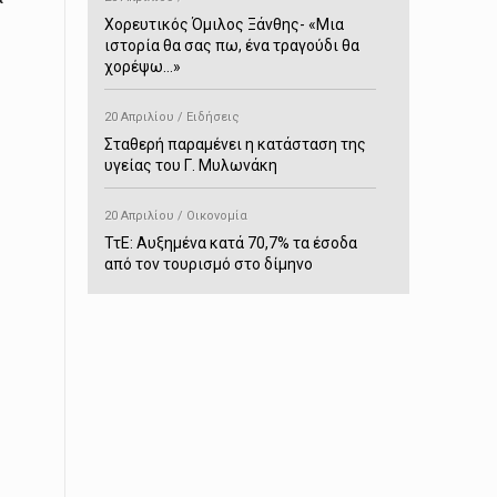
Χορευτικός Όμιλος Ξάνθης- «Mια
ιστορία θα σας πω, ένα τραγούδι θα
χορέψω…»
20 Απριλίου / Ειδήσεις
Σταθερή παραμένει η κατάσταση της
υγείας του Γ. Μυλωνάκη
20 Απριλίου / Οικονομία
ΤτΕ: Αυξημένα κατά 70,7% τα έσοδα
από τον τουρισμό στο δίμηνο
Ιανουαρίου-Φεβρουαρίου
20 Απριλίου / Αστυνομικά
Συνελήφθη στο Παρανέστι για κατοχή
πιστολιού κρότου – αερίου
20 Απριλίου / Κόσμος
Ιαπωνία: Σεισμός 7,5 βαθμών –
Δεύτερο τσουνάμι ύψους 80