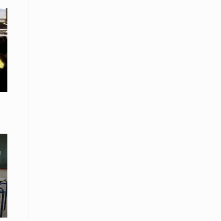
08 Απριλίου / Κοινωνία
Energean: Και φέτος στο πλευρό της
Ενορίας του Αγίου Γρηγορίου του
Θεολόγου στη Νέα Καρβάλη
08 Απριλίου /
Με επιτυχία ολοκληρώθηκε το
Thrace Negotiations Tournament
2026
08 Απριλίου /
Άστατος ο καιρός τις ημέρες του
Πάσχα
08 Απριλίου / Οικονομία
Κάτω από τα 100 δολάρια το
πετρέλαιο – Πτώση 20% στην τιμή
του ευρωπαϊκού αερίου
08 Απριλίου / Κοινωνία