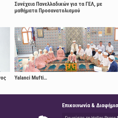
Συνέχεια Πανελλαδικών για τα ΓΕΛ, με
μαθήματα Προσανατολισμού
νος
Yalanci Mufti…
Επικοινωνία & Διαφήμι
Γνωρίστε τη Hellas Press