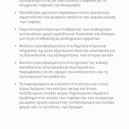
προσβασιμότητας με σωστή κλίση σύμφωνα με τις
σύγχρονες τεχνικές προδιαγραφές.
Τοποθέτηση ηχητικών σημάνσεων στους φωτεινούς
σηματοδότες που βοηθούν απόλυτα την ασφαλή κίνηση
των τυφλών.
Περισσότερα παρκινγκ στάθμευσης των αναπηρικών
αυτοκινήτων χωρίς εμπόδια και δυσκολίες και έλεγχος
για τη μη στάθμευση μη αναπηρικών οχημάτων.
Απόλυτη προσβασιμότητα στα δημόσια κτίρια και
υπηρεσίες όχι μόνο εξωτερικά αλλά και εσωτερικά για
τη διευκόλυνση της εξυπηρέτησης των ατόμων αυτών.
Απόλυτη προσβασιμότητα στα σχολεία της ειδικής
εκπαίδευσης εσωτερικά και εξωτερικά και
παρεμβάσεις σε ότι αφορά την κινητικότητα και τη
προσαρμογή των μαθητών.
Τα παρκαρισμένα αυτοκίνητα στο κέντρο και στους
γύρω δρόμους του κέντρου ακόμη και στους
πεζόδρομους πολλές φορές δημιουργούν τεράστιο
πρόβλημα στην κίνηση των τυφλών και των ατόμων με
μειωμένη όραση κλείνοντας τα πεζοδρόμια και πολλές
φορές και τις εισόδους των δρόμων.