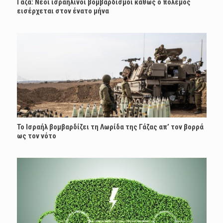
Γάζα: Νέοι ισραηλινοί βομβαρδισμοί καθώς ο πόλεμος
εισέρχεται στον ένατο μήνα
Το Ισραήλ βομβαρδίζει τη Λωρίδα της Γάζας απ’ τον βορρά
ως τον νότο