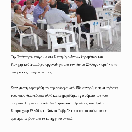
Την Τετάρτη το απόγευμα στο Καταφύγιο άγριων θηραμάτων του
Κυνηγητικού Συλλόγου οργανώθηκε από τον ίδιο το Σύλλογο γιορτή για τα
μέλη και τις οικογένειες τους.
Στην γιορτή παρευρέθηκαν περισσότεροι από 150 κυνηγοί με τις οικογένειες
τους όπου διασκέδασαν αλλά και ενημερώθηκαν για θέματα που τους
αφορούν. Παρόν στην εκδήλωση ήταν και ο Πρόεδρος του Ομίλου
Κουρτσχααρ Ελλάδος κ. Νιάνιος Γαβριήλ και ο οποίος απάντησε σε
ερωτήματα γύρω από τα κυνηγητικά σκυλιά.