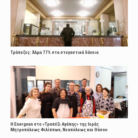
Τράπεζες: Άλμα 77% στα στεγαστικά δάνεια
H Energean στο «Τραπέζι Αγάπης» της Ιεράς
Μητροπόλεως Φιλίππων, Νεαπόλεως και Θάσου