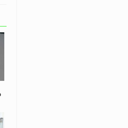
Μικρές πράξεις φροντίδας για
αδέσποτες γάτες από μαθητές στο
Κάτω Νευροκόπι
07 Απριλίου / Κοινωνία
Το «Τρίτο Μέρος»: Γιατί η οικογένεια
του 2026 αναζητά το καταφύγιό της
στα Νεστοχώρια
06 Απριλίου / Κοινωνία
Δήμος Ξάνθης και Πυροσβεστική
Υπηρεσία: Κοινή δράση ενημέρωσης
και ετοιμότητας για την αντιπυρική
περίοδο 2026
ο
06 Απριλίου /
Ο Δήμαρχος Αβδήρων συγχαίρει τους
ποδοσφαιριστές, τους προπονητές
και τις διοικήσεις των
Ποδοσφαιρικών Συλλόγων ΠΑΥΛΟΣ
ΜΕΛΑΣ ΚΟΥΤΣΟΥ & ΑΤΛΑΣ ΣΕΛΙΝΟΥ