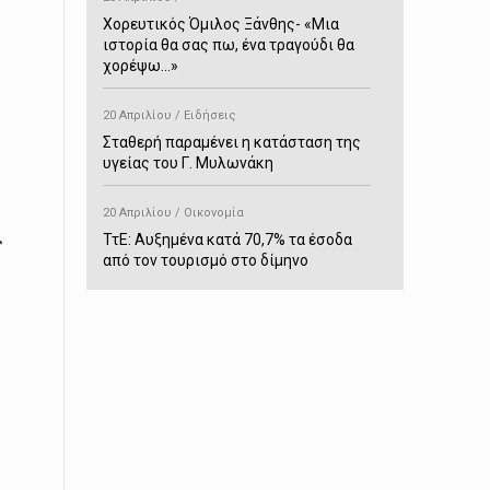
Χορευτικός Όμιλος Ξάνθης- «Mια
ιστορία θα σας πω, ένα τραγούδι θα
χορέψω…»
20 Απριλίου / Ειδήσεις
Σταθερή παραμένει η κατάσταση της
υγείας του Γ. Μυλωνάκη
20 Απριλίου / Οικονομία
ΤτΕ: Αυξημένα κατά 70,7% τα έσοδα
ς
από τον τουρισμό στο δίμηνο
Ιανουαρίου-Φεβρουαρίου
20 Απριλίου / Αστυνομικά
Συνελήφθη στο Παρανέστι για κατοχή
πιστολιού κρότου – αερίου
20 Απριλίου / Κόσμος
Ιαπωνία: Σεισμός 7,5 βαθμών –
Δεύτερο τσουνάμι ύψους 80