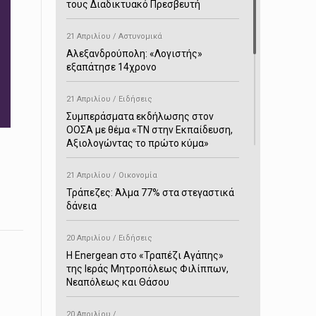
τους Διαδικτυακό Πρεσβευτή
21 Απριλίου / Αστυνομικά
Αλεξανδρούπολη: «Λογιστής»
εξαπάτησε 14χρονο
21 Απριλίου / Ειδήσεις
Συμπεράσματα εκδήλωσης στον
ΟΟΣΑ με θέμα «ΤΝ στην Εκπαίδευση,
Αξιολογώντας το πρώτο κύμα»
21 Απριλίου / Οικονομία
Τράπεζες: Άλμα 77% στα στεγαστικά
δάνεια
20 Απριλίου / Ειδήσεις
H Energean στο «Τραπέζι Αγάπης»
της Ιεράς Μητροπόλεως Φιλίππων,
Νεαπόλεως και Θάσου
20 Απριλίου /