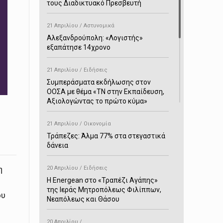
τους Διαδικτυακό Πρεσβευτή
21 Απριλίου / Αστυνομικά
Αλεξανδρούπολη: «Λογιστής»
εξαπάτησε 14χρονο
21 Απριλίου / Ειδήσεις
Συμπεράσματα εκδήλωσης στον
ΟΟΣΑ με θέμα «ΤΝ στην Εκπαίδευση,
Αξιολογώντας το πρώτο κύμα»
21 Απριλίου / Οικονομία
Τράπεζες: Άλμα 77% στα στεγαστικά
δάνεια
η
20 Απριλίου / Ειδήσεις
H Energean στο «Τραπέζι Αγάπης»
της Ιεράς Μητροπόλεως Φιλίππων,
ου
Νεαπόλεως και Θάσου
20 Απριλίου /