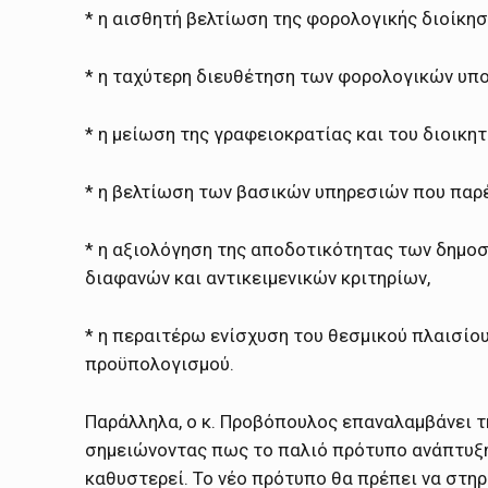
* η αισθητή βελτίωση της φορολογικής διοίκη
* η ταχύτερη διευθέτηση των φορολογικών υπο
* η μείωση της γραφειοκρατίας και του διοικητ
* η βελτίωση των βασικών υπηρεσιών που παρέ
* η αξιολόγηση της αποδοτικότητας των δημο
διαφανών και αντικειμενικών κριτηρίων,
* η περαιτέρω ενίσχυση του θεσμικού πλαισίο
προϋπολογισμού.
Παράλληλα, ο κ. Προβόπουλος επαναλαμβάνει 
σημειώνοντας πως το παλιό πρότυπο ανάπτυξης
καθυστερεί. Το νέο πρότυπο θα πρέπει να στηρ