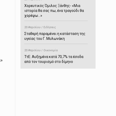
Χορευτικός Όμιλος Ξάνθης- «Mια
ιστορία θα σας πω, ένα τραγούδι θα
χορέψω…»
20 Απριλίου / Ειδήσεις
Σταθερή παραμένει η κατάσταση της
υγείας του Γ. Μυλωνάκη
20 Απριλίου / Οικονομία
ΤτΕ: Αυξημένα κατά 70,7% τα έσοδα
α»
από τον τουρισμό στο δίμηνο
Ιανουαρίου-Φεβρουαρίου
20 Απριλίου / Αστυνομικά
Συνελήφθη στο Παρανέστι για κατοχή
πιστολιού κρότου – αερίου
20 Απριλίου / Κόσμος
Ιαπωνία: Σεισμός 7,5 βαθμών –
Δεύτερο τσουνάμι ύψους 80