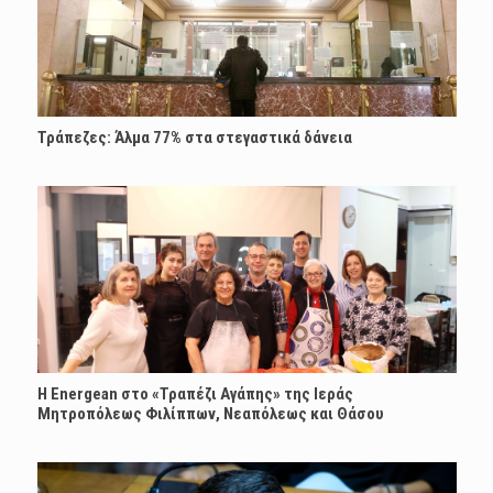
Τράπεζες: Άλμα 77% στα στεγαστικά δάνεια
H Energean στο «Τραπέζι Αγάπης» της Ιεράς
Μητροπόλεως Φιλίππων, Νεαπόλεως και Θάσου