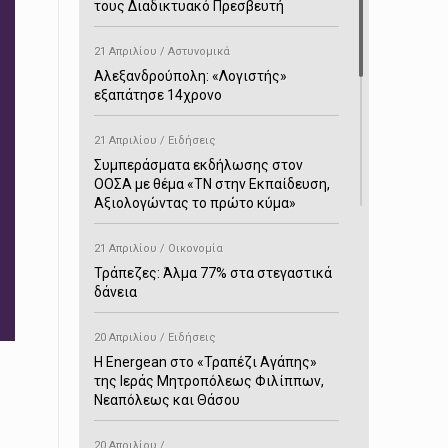
τους Διαδικτυακό Πρεσβευτή
21 Απριλίου / Αστυνομικά
Αλεξανδρούπολη: «Λογιστής»
εξαπάτησε 14χρονο
21 Απριλίου / Ειδήσεις
Συμπεράσματα εκδήλωσης στον
ΟΟΣΑ με θέμα «ΤΝ στην Εκπαίδευση,
Αξιολογώντας το πρώτο κύμα»
21 Απριλίου / Οικονομία
Τράπεζες: Άλμα 77% στα στεγαστικά
δάνεια
20 Απριλίου / Ειδήσεις
H Energean στο «Τραπέζι Αγάπης»
της Ιεράς Μητροπόλεως Φιλίππων,
Νεαπόλεως και Θάσου
20 Απριλίου /