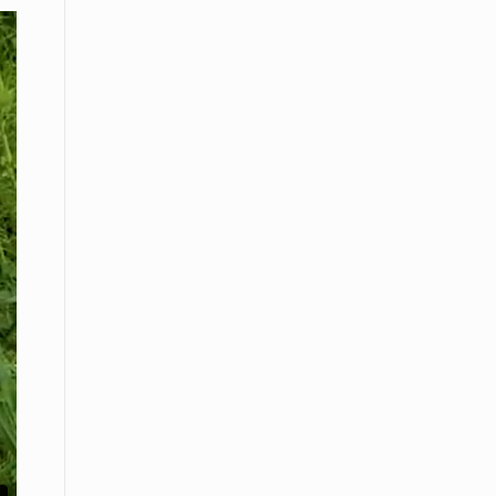
εκατοστών
20 Απριλίου / Ειδήσεις
Παρουσίαση του Κοινού
Προγράμματος Μεταπτυχιακών
Σπουδών «Evolutionary Medicine» από
το Δημοκρίτειο Πανεπιστήμιο
Θράκης
20 Απριλίου / Οικονομία
Μείωση 4,6% σημείωσε ο γενικός
δείκτης κύκλου εργασιών στη
βιομηχανία τον Φεβρουάριο εφέτος
ανακοίνωσε η ΕΛΣΤΑΤ
20 Απριλίου / Ειδήσεις
Λειβαδίτης Ξάνθης: Πώς η πατάτα
«εκμεταλλεύτηκε» την κληρονομιά
των Παγετώνων
20 Απριλίου /