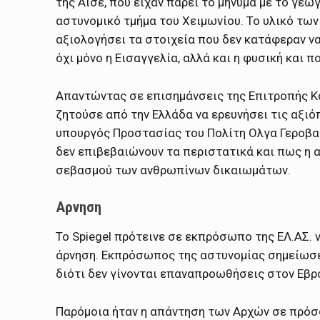
τής Αϊσέ, που είχαν πάρει το μήνυμα με το γε
αστυνομικό τμήμα του Χειμωνίου. Το υλικό των 
αξιολογήσει τα στοιχεία που δεν κατάφεραν να
όχι μόνο η Εισαγγελία, αλλά και η φυσική και π
Απαντώντας σε επισημάνσεις της Επιτροπής Κ
ζητούσε από την Ελλάδα να ερευνήσει τις αξιό
υπουργός Προστασίας του Πολίτη Ολγα Γεροβασ
δεν επιβεβαιώνουν τα περιστατικά και πως η α
σεβασμού των ανθρωπίνων δικαιωμάτων.
Αρνηση
Το Spiegel πρότεινε σε εκπρόσωπο της ΕΛ.ΑΣ. ν
άρνηση. Εκπρόσωπος της αστυνομίας σημείωσε μ
διότι δεν γίνονται επαναπροωθήσεις στον Εβρ
Παρόμοια ήταν η απάντηση των Αρχών σε πρόσφ