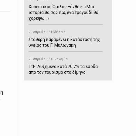
Χορευτικός Όμιλος Ξάνθης- «Mια
ιστορία θα σας πω, ένα τραγούδι θα
χορέψω…»
20 Απριλίου / Ειδήσεις
Σταθερή παραμένει η κατάσταση της
υγείας του Γ. Μυλωνάκη
20 Απριλίου / Οικονομία
ΤτΕ: Αυξημένα κατά 70,7% τα έσοδα
από τον τουρισμό στο δίμηνο
Ιανουαρίου-Φεβρουαρίου
τη
20 Απριλίου / Αστυνομικά
ε
Συνελήφθη στο Παρανέστι για κατοχή
πιστολιού κρότου – αερίου
20 Απριλίου / Κόσμος
Ιαπωνία: Σεισμός 7,5 βαθμών –
Δεύτερο τσουνάμι ύψους 80