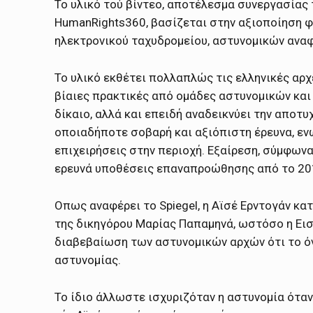
Το υλικό τού βίντεο, αποτέλεσμα συνεργασίας τ
HumanRights360, βασίζεται στην αξιοποίηση φ
ηλεκτρονικού ταχυδρομείου, αστυνομικών ανα
Το υλικό εκθέτει πολλαπλώς τις ελληνικές αρχ
βίαιες πρακτικές από ομάδες αστυνομικών κα
δίκαιο, αλλά και επειδή αναδεικνύει την αποτ
οποιαδήποτε σοβαρή και αξιόπιστη έρευνα, ενώ
επιχειρήσεις στην περιοχή. Εξαίρεση, σύμφωνα
ερευνά υποθέσεις επαναπροώθησης από το 20
Οπως αναφέρει το Spiegel, η Αϊσέ Ερντογάν κ
της δικηγόρου Μαρίας Παπαμηνά, ωστόσο η Εισ
διαβεβαίωση των αστυνομικών αρχών ότι το όν
αστυνομίας.
Το ίδιο άλλωστε ισχυριζόταν η αστυνομία ότα