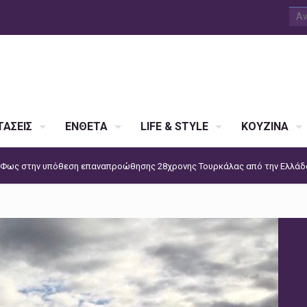
ΑΣΕΙΣ
ΕΝΘΕΤΑ
LIFE & STYLE
ΚΟΥΖΙΝΑ
re: Φως στην υπόθεση επαναπροώθησης 28χρονης Τουρκάλας από την Ελλάδ