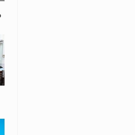
08 Απριλίου / Κοινωνία
ο
Παγκόσμια Ημέρα Ρομά -Ένα σχολείο
που δίνει φωνή, ευκαιρίες και ελπίδα
08 Απριλίου / Υγεία
Τρίκαλα: Ολιστικό πρόγραμμα
άσκησης για άτομα με νόσο
Πάρκινσον στο Πανεπιστήμιο
Θεσσαλίας
08 Απριλίου / Οικονομία
Εκτός έδρας συνεδριάσεις Δ.Σ.: το
Επιμελητήριο Ξάνθης ενισχύει την
επαφή με τους επαγγελματίες
08 Απριλίου / Άλλα Σπορ
Η Ξάνθη στον παλμό του ευρωπαϊκού
μπάσκετ U16 με το 2ο Διεθνές
Τουρνουά «Φ. Αμοιρίδης»