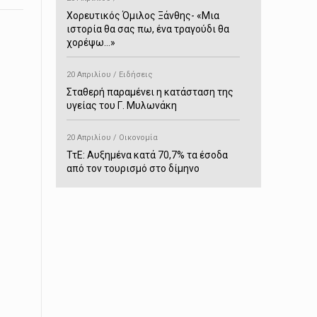
Χορευτικός Όμιλος Ξάνθης- «Mια
ιστορία θα σας πω, ένα τραγούδι θα
χορέψω…»
20 Απριλίου / Ειδήσεις
Σταθερή παραμένει η κατάσταση της
υγείας του Γ. Μυλωνάκη
20 Απριλίου / Οικονομία
ΤτΕ: Αυξημένα κατά 70,7% τα έσοδα
από τον τουρισμό στο δίμηνο
Ιανουαρίου-Φεβρουαρίου
20 Απριλίου / Αστυνομικά
Συνελήφθη στο Παρανέστι για κατοχή
πιστολιού κρότου – αερίου
20 Απριλίου / Κόσμος
Ιαπωνία: Σεισμός 7,5 βαθμών –
Δεύτερο τσουνάμι ύψους 80