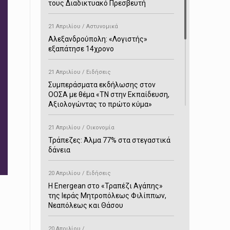
τους Διαδικτυακό Πρεσβευτή
21 Απριλίου / Αστυνομικά
Αλεξανδρούπολη: «Λογιστής»
εξαπάτησε 14χρονο
21 Απριλίου / Ειδήσεις
Συμπεράσματα εκδήλωσης στον
ΟΟΣΑ με θέμα «ΤΝ στην Εκπαίδευση,
Αξιολογώντας το πρώτο κύμα»
21 Απριλίου / Οικονομία
Τράπεζες: Άλμα 77% στα στεγαστικά
δάνεια
20 Απριλίου / Ειδήσεις
H Energean στο «Τραπέζι Αγάπης»
της Ιεράς Μητροπόλεως Φιλίππων,
Νεαπόλεως και Θάσου
20 Απριλίου /