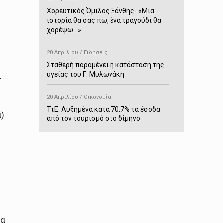
Χορευτικός Όμιλος Ξάνθης- «Mια
ιστορία θα σας πω, ένα τραγούδι θα
χορέψω…»
20 Απριλίου / Ειδήσεις
Σταθερή παραμένει η κατάσταση της
υγείας του Γ. Μυλωνάκη
ι
20 Απριλίου / Οικονομία
ΤτΕ: Αυξημένα κατά 70,7% τα έσοδα
α)
από τον τουρισμό στο δίμηνο
Ιανουαρίου-Φεβρουαρίου
20 Απριλίου / Αστυνομικά
Συνελήφθη στο Παρανέστι για κατοχή
πιστολιού κρότου – αερίου
20 Απριλίου / Κόσμος
Ιαπωνία: Σεισμός 7,5 βαθμών –
Δεύτερο τσουνάμι ύψους 80
να