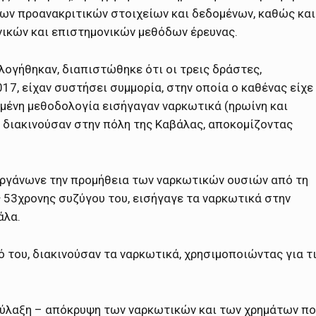
ων προανακριτικών στοιχείων και δεδομένων, καθώς και
νικών και επιστημονικών μεθόδων έρευνας.
λογήθηκαν, διαπιστώθηκε ότι οι τρεις δράστες,
17, είχαν συστήσει συμμορία, στην οποία ο καθένας είχε
μένη μεθοδολογία εισήγαγαν ναρκωτικά (ηρωίνη και
α διακινούσαν στην πόλη της Καβάλας, αποκομίζοντας
 οργάνωνε την προμήθεια των ναρκωτικών ουσιών από τη
ς 53χρονης συζύγου του, εισήγαγε τα ναρκωτικά στην
άλα.
ό του, διακινούσαν τα ναρκωτικά, χρησιμοποιώντας για τ
 φύλαξη – απόκρυψη των ναρκωτικών και των χρημάτων π