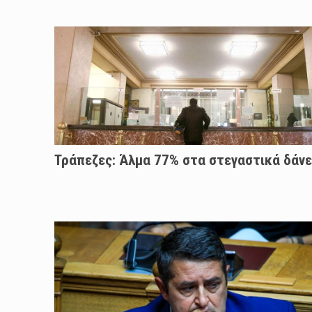
Τράπεζες: Άλμα 77% στα στεγαστικά δάνε