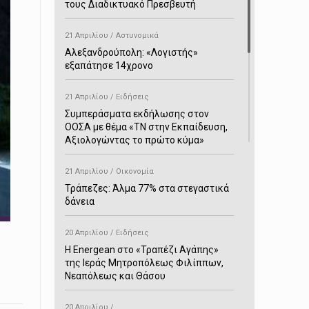
τους Διαδικτυακό Πρεσβευτή
21 Απριλίου / Αστυνομικά
Αλεξανδρούπολη: «Λογιστής»
εξαπάτησε 14χρονο
21 Απριλίου / Ειδήσεις
Συμπεράσματα εκδήλωσης στον
ΟΟΣΑ με θέμα «ΤΝ στην Εκπαίδευση,
Αξιολογώντας το πρώτο κύμα»
21 Απριλίου / Οικονομία
Τράπεζες: Άλμα 77% στα στεγαστικά
δάνεια
20 Απριλίου / Ειδήσεις
H Energean στο «Τραπέζι Αγάπης»
της Ιεράς Μητροπόλεως Φιλίππων,
Νεαπόλεως και Θάσου
20 Απριλίου /