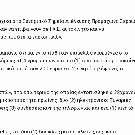
ρχικά στο Συνοριακό Σημείο Διέλευσης Προμαχώνα Σερρώ
αν να επιβαίνουν σε Ι.Χ.Ε. αυτοκίνητο και να
τας ποσότητα ναρκωτικών.
αραπάνω όχημα, εντοπίσθηκαν επιμελώς κρυμμένες στο
βάρους 61,4 γραμμαρίων και μία (1) συσκευασία με κοκαΐν
ματικό ποσό των 200 ευρώ και 2 κινητά τηλέφωνα, τα
στών, στο εσωτερικό της οποίας εντοπίσθηκε ο 32χρονος
 μικροποσότητα ηρωίνης, δύο (2) ηλεκτρονικές ζυγαριές
εις (3) συνδέσεις κινητής τηλεφωνίας και ένα (1) κινητό
ώς και δύο (2) δίκυκλες μοτοσικλέτες, ως μέσα