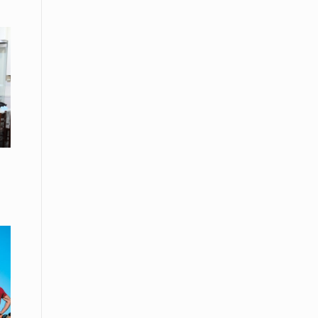
Μικρές πράξεις φροντίδας για
αδέσποτες γάτες από μαθητές στο
Κάτω Νευροκόπι
07 Απριλίου / Κοινωνία
Το «Τρίτο Μέρος»: Γιατί η οικογένεια
του 2026 αναζητά το καταφύγιό της
στα Νεστοχώρια
06 Απριλίου / Κοινωνία
Δήμος Ξάνθης και Πυροσβεστική
Υπηρεσία: Κοινή δράση ενημέρωσης
και ετοιμότητας για την αντιπυρική
περίοδο 2026
06 Απριλίου /
Ο Δήμαρχος Αβδήρων συγχαίρει τους
ποδοσφαιριστές, τους προπονητές
και τις διοικήσεις των
Ποδοσφαιρικών Συλλόγων ΠΑΥΛΟΣ
ΜΕΛΑΣ ΚΟΥΤΣΟΥ & ΑΤΛΑΣ ΣΕΛΙΝΟΥ