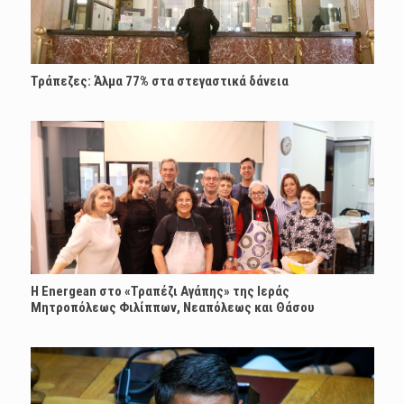
Τράπεζες: Άλμα 77% στα στεγαστικά δάνεια
H Energean στο «Τραπέζι Αγάπης» της Ιεράς
Μητροπόλεως Φιλίππων, Νεαπόλεως και Θάσου