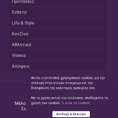
Προτάσεις
Ένθετα
Life & Style
Κουζίνα
Αθλητικά
Videos
Απόψεις
Αυτός ο ιστότοπος χρησιμοποιεί cookies, για την
συλλογή στατιστικών στοιχείων και την
διασφάλιση της καλύτερης εμπειρίας σας.
Με τη χρήση αυτού του ιστότοπου, αποδέχεστε τη
Μέλος του Δικτύου της
Hellas Press Media
|
χρήση των cookies.
Tι είναι τα Cookies;
Συντήρηση και Ανάπτυξη
Green Apple
Αποδοχή & Κλείσιμο