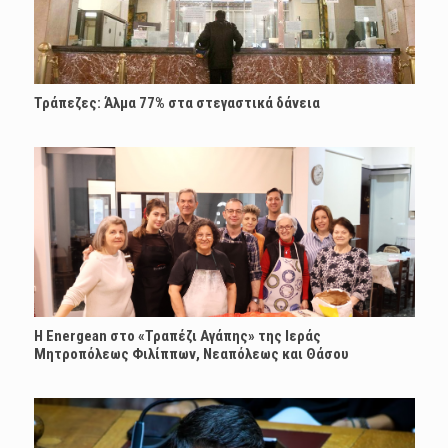
Τράπεζες: Άλμα 77% στα στεγαστικά δάνεια
H Energean στο «Τραπέζι Αγάπης» της Ιεράς
Μητροπόλεως Φιλίππων, Νεαπόλεως και Θάσου