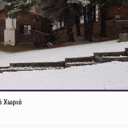
ό Χωριό