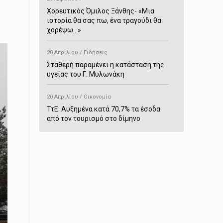
Χορευτικός Όμιλος Ξάνθης- «Mια
ιστορία θα σας πω, ένα τραγούδι θα
χορέψω…»
20 Απριλίου / Ειδήσεις
Σταθερή παραμένει η κατάσταση της
υγείας του Γ. Μυλωνάκη
20 Απριλίου / Οικονομία
ΤτΕ: Αυξημένα κατά 70,7% τα έσοδα
από τον τουρισμό στο δίμηνο
Ιανουαρίου-Φεβρουαρίου
20 Απριλίου / Αστυνομικά
Συνελήφθη στο Παρανέστι για κατοχή
πιστολιού κρότου – αερίου
20 Απριλίου / Κόσμος
Ιαπωνία: Σεισμός 7,5 βαθμών –
Δεύτερο τσουνάμι ύψους 80