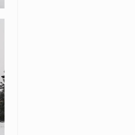
08 Απριλίου / Κοινωνία
Παγκόσμια Ημέρα Ρομά -Ένα σχολείο
που δίνει φωνή, ευκαιρίες και ελπίδα
08 Απριλίου / Υγεία
Τρίκαλα: Ολιστικό πρόγραμμα
άσκησης για άτομα με νόσο
Πάρκινσον στο Πανεπιστήμιο
Θεσσαλίας
08 Απριλίου / Οικονομία
Εκτός έδρας συνεδριάσεις Δ.Σ.: το
Επιμελητήριο Ξάνθης ενισχύει την
επαφή με τους επαγγελματίες
08 Απριλίου / Άλλα Σπορ
Η Ξάνθη στον παλμό του ευρωπαϊκού
μπάσκετ U16 με το 2ο Διεθνές
Τουρνουά «Φ. Αμοιρίδης»