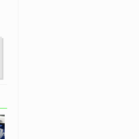
Μικρές πράξεις φροντίδας για
αδέσποτες γάτες από μαθητές στο
Κάτω Νευροκόπι
07 Απριλίου / Κοινωνία
Το «Τρίτο Μέρος»: Γιατί η οικογένεια
του 2026 αναζητά το καταφύγιό της
στα Νεστοχώρια
06 Απριλίου / Κοινωνία
Δήμος Ξάνθης και Πυροσβεστική
Υπηρεσία: Κοινή δράση ενημέρωσης
και ετοιμότητας για την αντιπυρική
περίοδο 2026
06 Απριλίου /
Ο Δήμαρχος Αβδήρων συγχαίρει τους
ποδοσφαιριστές, τους προπονητές
και τις διοικήσεις των
Ποδοσφαιρικών Συλλόγων ΠΑΥΛΟΣ
ΜΕΛΑΣ ΚΟΥΤΣΟΥ & ΑΤΛΑΣ ΣΕΛΙΝΟΥ