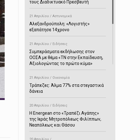
τους Διαδικτυακό Πρεσβευτή
21 Απριλίου / Αστυνομικά
Αλεξανδρούπολη: «Λογιστής»
εξαπάτησε 14χρονο
21 Απριλίου / Ειδήσεις
Συμπεράσματα εκδήλωσης στον
ΟΟΣΑ με θέμα «ΤΝ στην Εκπαίδευση,
Αξιολογώντας το πρώτο κύμα»
21 Απριλίου / Οικονομία
Τράπεζες: Άλμα 77% στα στεγαστικά
δάνεια
20 Απριλίου / Ειδήσεις
H Energean στο «Τραπέζι Αγάπης»
της Ιεράς Μητροπόλεως Φιλίππων,
Νεαπόλεως και Θάσου
20 Απριλίου /