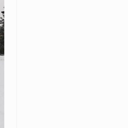
Το Μουσικό Σχολείο Ξάνθης σας
προσκαλεί στο σεμινάριο Χρήστου
Καλκάνη, «Get into the Music»
15 Απριλίου /
Υπογράφεται σήμερα η σύμβαση για
ερευνητική γεώτρηση στο Ιόνιο
15 Απριλίου /
Φυλάκιση 2,5 ετών σε δημοσιογράφο
στην Τουρκία για «διασπορά
παραπλανητικών πληροφοριών»
15 Απριλίου / Ειδήσεις
Νεφώσεις παροδικά αυξημένες σε
όλη τη χώρα – Αφρικανική σκόνη στα
κεντρικά και τα νότια
15 Απριλίου / Ελλάδα
Κλιμακώνουν τις κινητοποιήσεις
τους οι κτηνοτρόφοι της Λέσβου