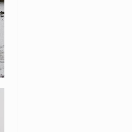
εκατοστών
20 Απριλίου / Ειδήσεις
Παρουσίαση του Κοινού
Προγράμματος Μεταπτυχιακών
Σπουδών «Evolutionary Medicine» από
το Δημοκρίτειο Πανεπιστήμιο
Θράκης
20 Απριλίου / Οικονομία
Μείωση 4,6% σημείωσε ο γενικός
δείκτης κύκλου εργασιών στη
βιομηχανία τον Φεβρουάριο εφέτος
ανακοίνωσε η ΕΛΣΤΑΤ
20 Απριλίου / Ειδήσεις
Λειβαδίτης Ξάνθης: Πώς η πατάτα
«εκμεταλλεύτηκε» την κληρονομιά
των Παγετώνων
20 Απριλίου /