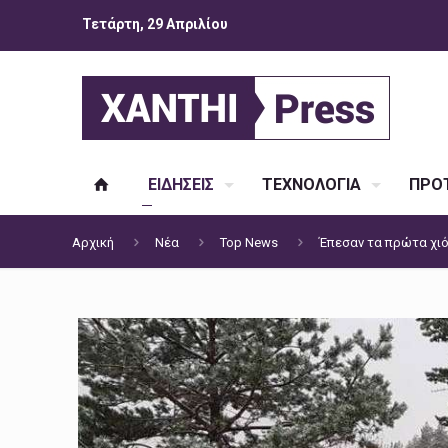
Τετάρτη, 29 Απριλίου
ΕΙΔΗΣΕΙΣ
ΤΕΧΝΟΛΟΓΙΑ
ΠΡΟΤ
Αρχική
Νέα
Top News
Έπεσαν τα πρώτα χιό