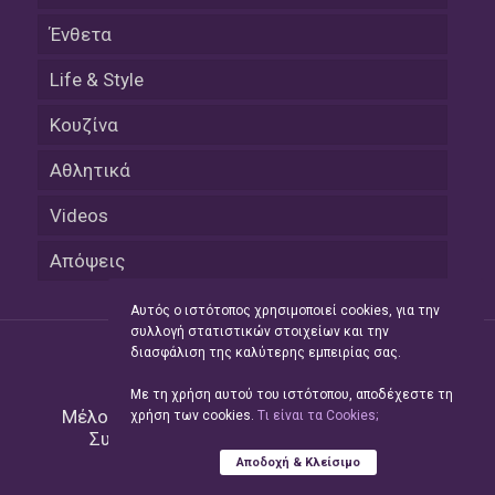
Ένθετα
Life & Style
Κουζίνα
Αθλητικά
Videos
Απόψεις
Αυτός ο ιστότοπος χρησιμοποιεί cookies, για την
συλλογή στατιστικών στοιχείων και την
διασφάλιση της καλύτερης εμπειρίας σας.
Με τη χρήση αυτού του ιστότοπου, αποδέχεστε τη
Μέλος του Δικτύου της
Hellas Press Media
|
χρήση των cookies.
Tι είναι τα Cookies;
Συντήρηση και Ανάπτυξη
Green Apple
Αποδοχή & Κλείσιμο