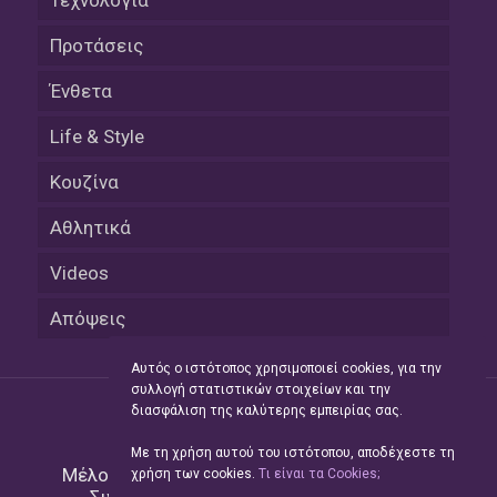
Προτάσεις
Ένθετα
Life & Style
Κουζίνα
Αθλητικά
Videos
Απόψεις
Αυτός ο ιστότοπος χρησιμοποιεί cookies, για την
συλλογή στατιστικών στοιχείων και την
διασφάλιση της καλύτερης εμπειρίας σας.
Με τη χρήση αυτού του ιστότοπου, αποδέχεστε τη
Μέλος του Δικτύου της
Hellas Press Media
|
χρήση των cookies.
Tι είναι τα Cookies;
Συντήρηση και Ανάπτυξη
Green Apple