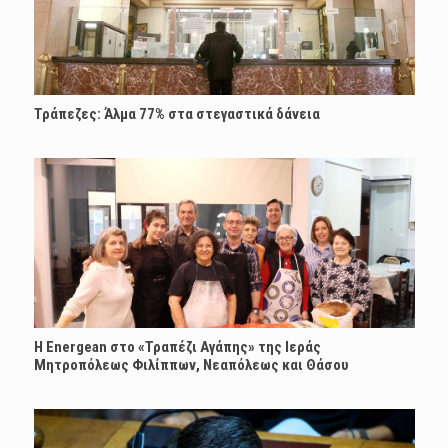
Τράπεζες: Άλμα 77% στα στεγαστικά δάνεια
H Energean στο «Τραπέζι Αγάπης» της Ιεράς
Μητροπόλεως Φιλίππων, Νεαπόλεως και Θάσου