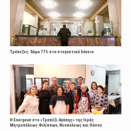
Τράπεζες: Άλμα 77% στα στεγαστικά δάνεια
H Energean στο «Τραπέζι Αγάπης» της Ιεράς
Μητροπόλεως Φιλίππων, Νεαπόλεως και Θάσου