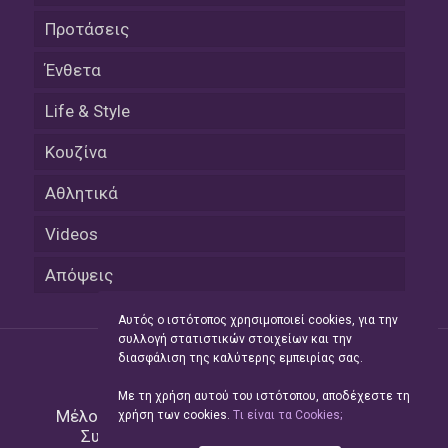
Προτάσεις
Ένθετα
Life & Style
Κουζίνα
Αθλητικά
Videos
Απόψεις
Αυτός ο ιστότοπος χρησιμοποιεί cookies, για την
συλλογή στατιστικών στοιχείων και την
διασφάλιση της καλύτερης εμπειρίας σας.
Με τη χρήση αυτού του ιστότοπου, αποδέχεστε τη
Μέλος του Δικτύου της
Hellas Press Media
|
χρήση των cookies.
Tι είναι τα Cookies;
Συντήρηση και Ανάπτυξη
Green Apple