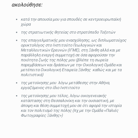
ακολούθησε:
κατά την απουσία μου για σπουδές σε κεντροευρωπαϊκή
χώρα
της στρατιωτικής θητείας στο στρατόπεδο Τοξοτών
της επαγγελματικής μου ενασχόλησης, ως διπλωματούχος
ορυκτολόγος στο Ινστιτούτο Γεωλογικών και
Μεταλλευτικών Ερευνών (ΙΓΜΕ), στη Ξάνθη αλλά και με
παράλληλη ενεργή συμμετοχή σε όσα αφορούσαν την
ποιότητα ζωής της πόλης μου (βλέπε τη σωρεία
παρεμβάσεων και δράσεων με την Οικολογική Ομάδα και
μετέπειτα Οικολογική Εταιρεία Ξάνθης καθώς και με τα
πολιτιστικά)
της μετοίκησης μου λόγω μετάθεσης στην Αθήνα,
εργαζόμενος στο ίδιο Ινστιτούτο
της μετοίκησης μου τέλος, λόγω οικογενειακής
κατάστασης στη Θεσσαλονίκη και την ουσιαστική, με
άποψη και θέση συμμετοχή μου σε ότι αφορά την ιστορία
και τον πολιτισμό της πόλης (πχ με την Ομάδα «Παλιές
Φωτογραφίες Ξάνθης»)