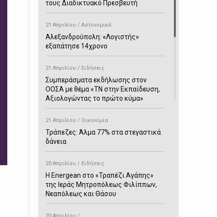
τους Διαδικτυακό Πρεσβευτή
21 Απριλίου / Αστυνομικά
Αλεξανδρούπολη: «Λογιστής»
εξαπάτησε 14χρονο
21 Απριλίου / Ειδήσεις
Συμπεράσματα εκδήλωσης στον
ΟΟΣΑ με θέμα «ΤΝ στην Εκπαίδευση,
Αξιολογώντας το πρώτο κύμα»
21 Απριλίου / Οικονομία
Τράπεζες: Άλμα 77% στα στεγαστικά
δάνεια
20 Απριλίου / Ειδήσεις
H Energean στο «Τραπέζι Αγάπης»
της Ιεράς Μητροπόλεως Φιλίππων,
Νεαπόλεως και Θάσου
20 Απριλίου /