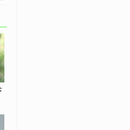
08 Απριλίου / Κοινωνία
Παγκόσμια Ημέρα Ρομά -Ένα σχολείο
που δίνει φωνή, ευκαιρίες και ελπίδα
08 Απριλίου / Υγεία
Τρίκαλα: Ολιστικό πρόγραμμα
άσκησης για άτομα με νόσο
Πάρκινσον στο Πανεπιστήμιο
Θεσσαλίας
08 Απριλίου / Οικονομία
Εκτός έδρας συνεδριάσεις Δ.Σ.: το
Επιμελητήριο Ξάνθης ενισχύει την
ς
επαφή με τους επαγγελματίες
08 Απριλίου / Άλλα Σπορ
Η Ξάνθη στον παλμό του ευρωπαϊκού
μπάσκετ U16 με το 2ο Διεθνές
Τουρνουά «Φ. Αμοιρίδης»