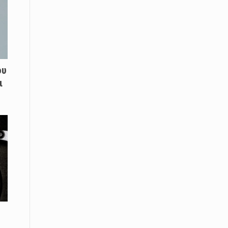
08 Απριλίου / Κοινωνία
Energean: Και φέτος στο πλευρό της
Ενορίας του Αγίου Γρηγορίου του
Θεολόγου στη Νέα Καρβάλη
08 Απριλίου /
ου
Με επιτυχία ολοκληρώθηκε το
ι
Thrace Negotiations Tournament
2026
08 Απριλίου /
Άστατος ο καιρός τις ημέρες του
Πάσχα
08 Απριλίου / Οικονομία
Κάτω από τα 100 δολάρια το
πετρέλαιο – Πτώση 20% στην τιμή
του ευρωπαϊκού αερίου
08 Απριλίου / Κοινωνία