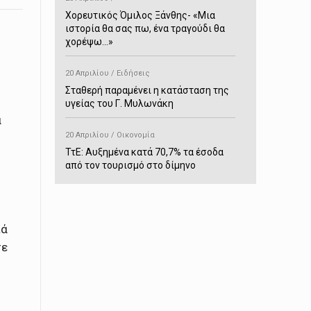
Χορευτικός Όμιλος Ξάνθης- «Mια
ιστορία θα σας πω, ένα τραγούδι θα
χορέψω…»
20 Απριλίου / Ειδήσεις
Σταθερή παραμένει η κατάσταση της
υγείας του Γ. Μυλωνάκη
α
20 Απριλίου / Οικονομία
ΤτΕ: Αυξημένα κατά 70,7% τα έσοδα
από τον τουρισμό στο δίμηνο
Ιανουαρίου-Φεβρουαρίου
20 Απριλίου / Αστυνομικά
Συνελήφθη στο Παρανέστι για κατοχή
ιά
πιστολιού κρότου – αερίου
σε
20 Απριλίου / Κόσμος
Ιαπωνία: Σεισμός 7,5 βαθμών –
Δεύτερο τσουνάμι ύψους 80