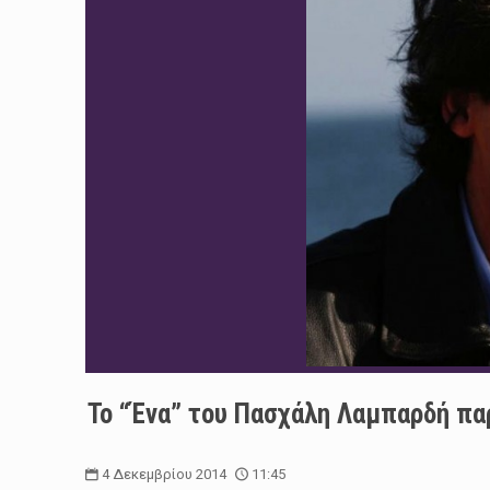
Το “Ένα” του Πασχάλη Λαμπαρδή παρ
4 Δεκεμβρίου 2014
11:45