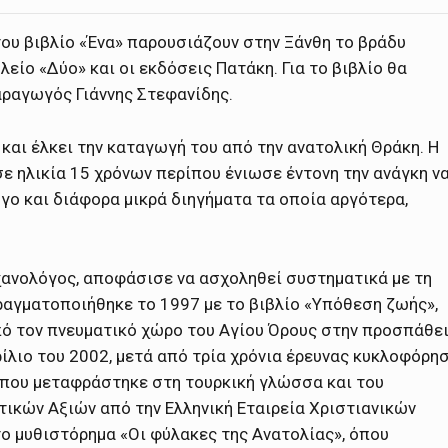
ου βιβλίο «Ένα» παρουσιάζουν στην Ξάνθη το βράδυ
είο «Δύο» και οι εκδόσεις Πατάκη. Για το βιβλίο θα
αραγωγός Γιάννης Στεφανίδης.
και έλκει την καταγωγή του από την ανατολική Θράκη. Η
ε ηλικία 15 χρόνων περίπου ένιωσε έντονη την ανάγκη ν
όγο και διάφορα μικρά διηγήματα τα οποία αργότερα,
ανολόγος, αποφάσισε να ασχοληθεί συστηματικά με τη
ραγματοποιήθηκε το 1997 με το βιβλίο «Υπόθεση ζωής»,
ό τον πνευματικό χώρο του Αγίου Όρους στην προσπάθε
ρίλιο του 2002, μετά από τρία χρόνια έρευνας κυκλοφόρη
 που μεταφράστηκε στη τουρκική γλώσσα και του
τικών Αξιών από την Ελληνική Εταιρεία Χριστιανικών
το μυθιστόρημα «Οι φύλακες της Ανατολίας», όπου