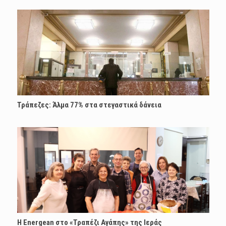
Τράπεζες: Άλμα 77% στα στεγαστικά δάνεια
H Energean στο «Τραπέζι Αγάπης» της Ιεράς