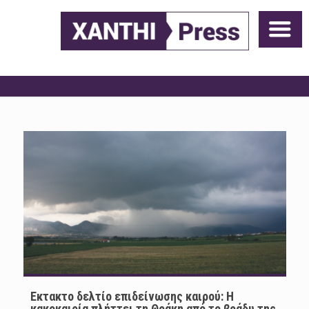
Εκτακτο δελτίο επιδείνωσης καιρού: Η
κακοκαιρία πλήττει τη Θράκη από το βράδυ της