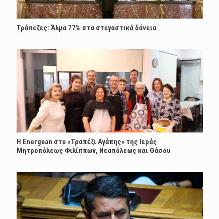
Τράπεζες: Άλμα 77% στα στεγαστικά δάνεια
H Energean στο «Τραπέζι Αγάπης» της Ιεράς
Μητροπόλεως Φιλίππων, Νεαπόλεως και Θάσου