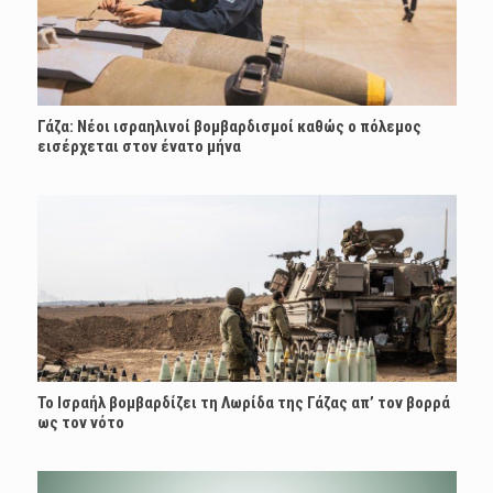
Γάζα: Νέοι ισραηλινοί βομβαρδισμοί καθώς ο πόλεμος
εισέρχεται στον ένατο μήνα
Το Ισραήλ βομβαρδίζει τη Λωρίδα της Γάζας απ’ τον βορρά
ως τον νότο