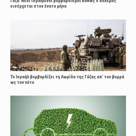
Γάζα: Νέοι ισραηλινοί βομβαρδισμοί καθώς ο πόλεμος
εισέρχεται στον ένατο μήνα
Το Ισραήλ βομβαρδίζει τη Λωρίδα της Γάζας απ’ τον βορρά
ως τον νότο