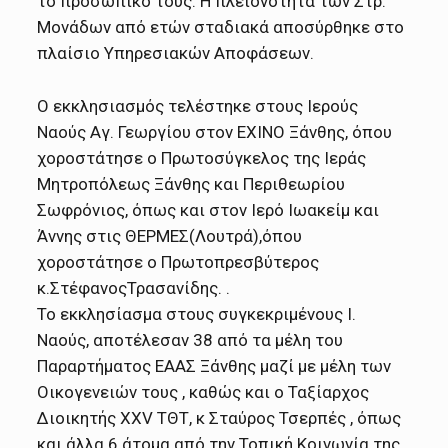
το προσωπικό τους. Η πλειονότητα των Στρ.
Μονάδων από ετών σταδιακά αποσύρθηκε στο
πλαίσιο Υπηρεσιακών Αποφάσεων.
Ο εκκλησιασμός τελέστηκε στους Ιερούς
Ναούς Αγ. Γεωργίου στον ΕΧΙΝΟ Ξάνθης, όπου
χοροστάτησε ο Πρωτοσύγκελος της Ιεράς
Μητροπόλεως Ξάνθης και Περιθεωρίου
Σωφρόνιος, όπως και στον Ιερό Ιωακείμ και
Άννης στις ΘΕΡΜΕΣ(Λουτρά),όπου
χοροστάτησε ο Πρωτοπρεσβύτερος
κ.ΣτέφανοςΤρασανίδης. .
Το εκκλησίασμα στους συγκεκριμένους Ι.
Ναούς, αποτέλεσαν 38 από τα μέλη του
Παραρτήματος ΕΑΑΣ Ξάνθης μαζί με μέλη των
Οικογενειών τους , καθώς και ο Ταξίαρχος
Διοικητής XXV ΤΘΤ, κ Σταύρος Τσερπές , όπως
και άλλα 6 άτομα από την Τοπική Κοινωνία της