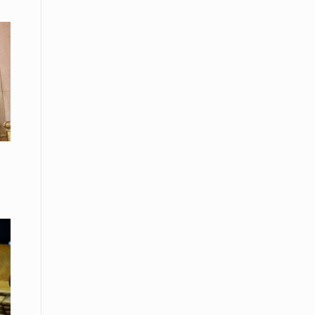
08 Απριλίου / Κοινωνία
Energean: Και φέτος στο πλευρό της
Ενορίας του Αγίου Γρηγορίου του
Θεολόγου στη Νέα Καρβάλη
08 Απριλίου /
Με επιτυχία ολοκληρώθηκε το
Thrace Negotiations Tournament
2026
08 Απριλίου /
Άστατος ο καιρός τις ημέρες του
Πάσχα
08 Απριλίου / Οικονομία
Κάτω από τα 100 δολάρια το
πετρέλαιο – Πτώση 20% στην τιμή
του ευρωπαϊκού αερίου
08 Απριλίου / Κοινωνία