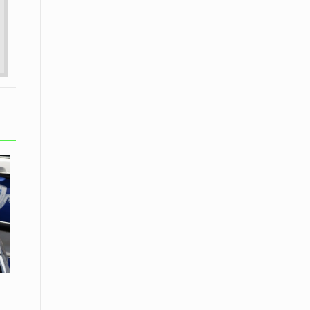
08 Απριλίου / Κοινωνία
Παγκόσμια Ημέρα Ρομά -Ένα σχολείο
που δίνει φωνή, ευκαιρίες και ελπίδα
08 Απριλίου / Υγεία
Τρίκαλα: Ολιστικό πρόγραμμα
άσκησης για άτομα με νόσο
Πάρκινσον στο Πανεπιστήμιο
Θεσσαλίας
08 Απριλίου / Οικονομία
Εκτός έδρας συνεδριάσεις Δ.Σ.: το
Επιμελητήριο Ξάνθης ενισχύει την
επαφή με τους επαγγελματίες
08 Απριλίου / Άλλα Σπορ
Η Ξάνθη στον παλμό του ευρωπαϊκού
μπάσκετ U16 με το 2ο Διεθνές
Τουρνουά «Φ. Αμοιρίδης»