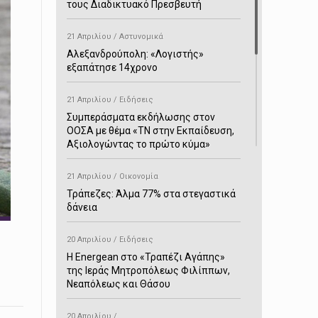
τους Διαδικτυακό Πρεσβευτή
21 Απριλίου / Αστυνομικά
Αλεξανδρούπολη: «Λογιστής»
εξαπάτησε 14χρονο
21 Απριλίου / Ειδήσεις
Συμπεράσματα εκδήλωσης στον
ΟΟΣΑ με θέμα «ΤΝ στην Εκπαίδευση,
Αξιολογώντας το πρώτο κύμα»
21 Απριλίου / Οικονομία
Τράπεζες: Άλμα 77% στα στεγαστικά
δάνεια
20 Απριλίου / Ειδήσεις
H Energean στο «Τραπέζι Αγάπης»
της Ιεράς Μητροπόλεως Φιλίππων,
Νεαπόλεως και Θάσου
20 Απριλίου /