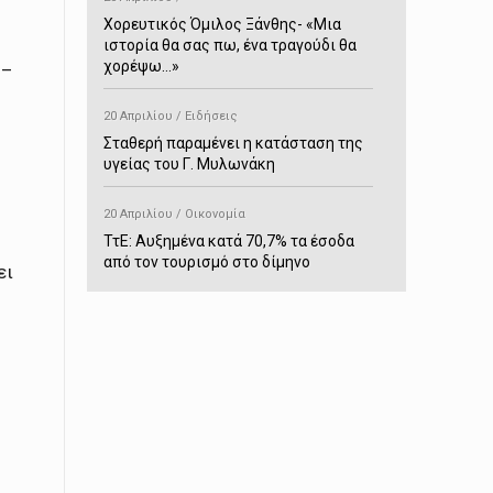
Χορευτικός Όμιλος Ξάνθης- «Mια
ιστορία θα σας πω, ένα τραγούδι θα
χορέψω…»
 –
20 Απριλίου / Ειδήσεις
Σταθερή παραμένει η κατάσταση της
υγείας του Γ. Μυλωνάκη
20 Απριλίου / Οικονομία
ΤτΕ: Αυξημένα κατά 70,7% τα έσοδα
από τον τουρισμό στο δίμηνο
ει
Ιανουαρίου-Φεβρουαρίου
20 Απριλίου / Αστυνομικά
Συνελήφθη στο Παρανέστι για κατοχή
πιστολιού κρότου – αερίου
20 Απριλίου / Κόσμος
Ιαπωνία: Σεισμός 7,5 βαθμών –
Δεύτερο τσουνάμι ύψους 80