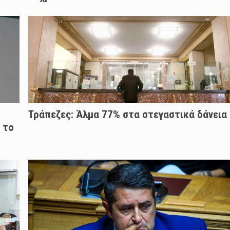
Τράπεζες: Άλμα 77% στα στεγαστικά δάνεια
 το