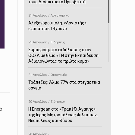
τους Διαδικτυακό Πρεσβευτή
21 Απριλίου / Αστυνομικά
Αλεξανδρούπολη: «Λογιστής»
εξαπάτησε 14χρονο
21 Απριλίου / Ειδήσεις
Συμπεράσματα εκδήλωσης στον
ΟΟΣΑ με θέμα «ΤΝ στην Εκπαίδευση,
Αξιολογώντας το πρώτο κύμα»
21 Απριλίου / Οικονομία
Τράπεζες: Άλμα 77% στα στεγαστικά
δάνεια
20 Απριλίου / Ειδήσεις
ό
H Energean στο «Τραπέζι Αγάπης»
της Ιεράς Μητροπόλεως Φιλίππων,
Νεαπόλεως και Θάσου
20 Απριλίου /