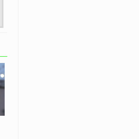
Το Μουσικό Σχολείο Ξάνθης σας
προσκαλεί στο σεμινάριο Χρήστου
Καλκάνη, «Get into the Music»
15 Απριλίου /
Υπογράφεται σήμερα η σύμβαση για
ερευνητική γεώτρηση στο Ιόνιο
15 Απριλίου /
Φυλάκιση 2,5 ετών σε δημοσιογράφο
στην Τουρκία για «διασπορά
παραπλανητικών πληροφοριών»
15 Απριλίου / Ειδήσεις
Νεφώσεις παροδικά αυξημένες σε
όλη τη χώρα – Αφρικανική σκόνη στα
κεντρικά και τα νότια
15 Απριλίου / Ελλάδα
Κλιμακώνουν τις κινητοποιήσεις
τους οι κτηνοτρόφοι της Λέσβου