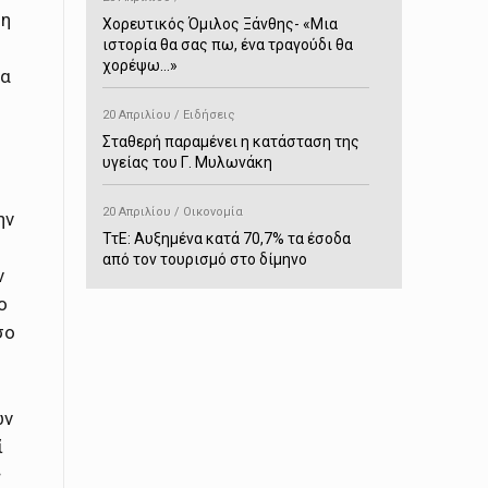
 η
Χορευτικός Όμιλος Ξάνθης- «Mια
ιστορία θα σας πω, ένα τραγούδι θα
χορέψω…»
ία
20 Απριλίου / Ειδήσεις
Σταθερή παραμένει η κατάσταση της
υγείας του Γ. Μυλωνάκη
20 Απριλίου / Οικονομία
ην
ΤτΕ: Αυξημένα κατά 70,7% τα έσοδα
από τον τουρισμό στο δίμηνο
ν
Ιανουαρίου-Φεβρουαρίου
ο
σο
20 Απριλίου / Αστυνομικά
Συνελήφθη στο Παρανέστι για κατοχή
πιστολιού κρότου – αερίου
ων
20 Απριλίου / Κόσμος
ί
Ιαπωνία: Σεισμός 7,5 βαθμών –
ς
Δεύτερο τσουνάμι ύψους 80