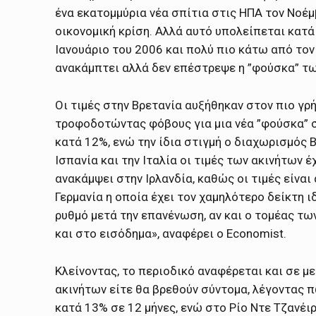
ένα εκατομμύρια νέα σπίτια στις ΗΠΑ τον Νοέμ
οικονομική κρίση. Αλλά αυτό υπολείπεται κατά
Ιανουάριο του 2006 και πολύ πιο κάτω από τον 
ανακάμπτει αλλά δεν επέστρεψε η ”φούσκα” τω
Οι τιμές στην Βρετανία αυξήθηκαν στον πιο γρ
τροφοδοτώντας φόβους για μια νέα ”φούσκα” σ
κατά 12%, ενώ την ίδια στιγμή ο διαχωρισμός 
Ισπανία και την Ιταλία οι τιμές των ακινήτων 
ανακάμψει στην Ιρλανδία, καθώς οι τιμές είναι
Γερμανία η οποία έχει τον χαμηλότερο δείκτη 
ρυθμό μετά την επανένωση, αν και ο τομέας τω
και στο εισόδημα», αναφέρει ο Economist.
Κλείνοντας, το περιοδικό αναφέρεται και σε μ
ακινήτων είτε θα βρεθούν σύντομα, λέγοντας πω
κατά 13% σε 12 μήνες, ενώ στο Ρίο Ντε Τζανέι