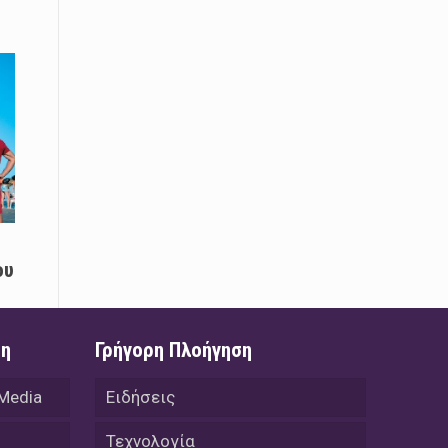
08 Απριλίου / Κοινωνία
Παγκόσμια Ημέρα Ρομά -Ένα σχολείο
που δίνει φωνή, ευκαιρίες και ελπίδα
08 Απριλίου / Υγεία
Τρίκαλα: Ολιστικό πρόγραμμα
άσκησης για άτομα με νόσο
Πάρκινσον στο Πανεπιστήμιο
Θεσσαλίας
08 Απριλίου / Οικονομία
ου
Εκτός έδρας συνεδριάσεις Δ.Σ.: το
Επιμελητήριο Ξάνθης ενισχύει την
επαφή με τους επαγγελματίες
ση
Γρήγορη Πλοήγηση
08 Απριλίου / Άλλα Σπορ
Η Ξάνθη στον παλμό του ευρωπαϊκού
 Media
Ειδήσεις
μπάσκετ U16 με το 2ο Διεθνές
Τουρνουά «Φ. Αμοιρίδης»
Τεχνολογία