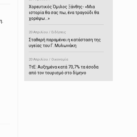
Χορευτικός Όμιλος Ξάνθης- «Mια
ιστορία θα σας πω, ένα τραγούδι θα
χορέψω…»
η.
20 Απριλίου / Ειδήσεις
Σταθερή παραμένει η κατάσταση της
υγείας του Γ. Μυλωνάκη
20 Απριλίου / Οικονομία
ΤτΕ: Αυξημένα κατά 70,7% τα έσοδα
από τον τουρισμό στο δίμηνο
Ιανουαρίου-Φεβρουαρίου
20 Απριλίου / Αστυνομικά
Συνελήφθη στο Παρανέστι για κατοχή
πιστολιού κρότου – αερίου
20 Απριλίου / Κόσμος
Ιαπωνία: Σεισμός 7,5 βαθμών –
Δεύτερο τσουνάμι ύψους 80