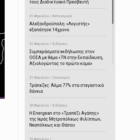
τους Διαδικτυακό Πρεσβευτή
21 Απριλίου / Αστυνομικά
Αλεξανδρούπολη: «Λογιστής»
εξαπάτησε 14χρονο
21 Απριλίου / Ειδήσεις
Συμπεράσματα εκδήλωσης στον
ΟΟΣΑ με θέμα «ΤΝ στην Εκπαίδευση,
Αξιολογώντας το πρώτο κύμα»
21 Απριλίου / Οικονομία
Τράπεζες: Άλμα 77% στα στεγαστικά
δάνεια
20 Απριλίου / Ειδήσεις
H Energean στο «Τραπέζι Αγάπης»
της Ιεράς Μητροπόλεως Φιλίππων,
Νεαπόλεως και Θάσου
20 Απριλίου /