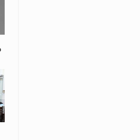
Το Μουσικό Σχολείο Ξάνθης σας
προσκαλεί στο σεμινάριο Χρήστου
Καλκάνη, «Get into the Music»
15 Απριλίου /
Υπογράφεται σήμερα η σύμβαση για
ερευνητική γεώτρηση στο Ιόνιο
ο
15 Απριλίου /
Φυλάκιση 2,5 ετών σε δημοσιογράφο
στην Τουρκία για «διασπορά
παραπλανητικών πληροφοριών»
15 Απριλίου / Ειδήσεις
Νεφώσεις παροδικά αυξημένες σε
όλη τη χώρα – Αφρικανική σκόνη στα
κεντρικά και τα νότια
15 Απριλίου / Ελλάδα
Κλιμακώνουν τις κινητοποιήσεις
τους οι κτηνοτρόφοι της Λέσβου