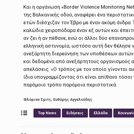
Και η οργάνωση «Βοrder Violence Monitoring Ne
της Βαλκανικής οδού, αναφέρει ένα περιστατικ
ετών διέσχιζαν τον Έβρο με έναν ακόμη άνδρα.
καλώδια χειροπόδαρα έναν εξ αυτών και έπειτα
αν ζει ή αν πέθανε, ενώ οι άλλοι δύο επαναπ
ελληνική αστυνομία, ωστόσο αυτή δεν θέλησε ν
ανεξάρτητη διερεύνηση των υποθέσεων αυτών. 
και δεδομένα από ανεξάρτητους οργανισμούς α
απελάσεις. «Ο τρόπος με τον οποίο γίνονται αυ
ίδια υπογραμμίζοντας ότι είναι απίθανο τόσοι
παρόμοιο τρόπο παρόμοια περιστατικά.
Φλόριαν Σμιτς, Ευθύμης Αγγελούδης
Top News
Ειδήσεις
Ελλάδα
Κοινωνί