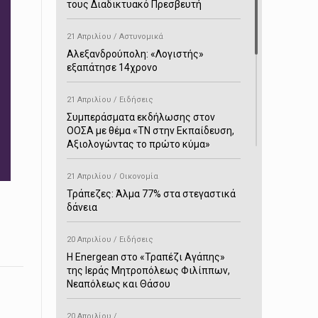
τους Διαδικτυακό Πρεσβευτή
21 Απριλίου / Αστυνομικά
Αλεξανδρούπολη: «Λογιστής»
εξαπάτησε 14χρονο
21 Απριλίου / Ειδήσεις
Συμπεράσματα εκδήλωσης στον
ΟΟΣΑ με θέμα «ΤΝ στην Εκπαίδευση,
Αξιολογώντας το πρώτο κύμα»
21 Απριλίου / Οικονομία
Τράπεζες: Άλμα 77% στα στεγαστικά
δάνεια
20 Απριλίου / Ειδήσεις
H Energean στο «Τραπέζι Αγάπης»
της Ιεράς Μητροπόλεως Φιλίππων,
Νεαπόλεως και Θάσου
20 Απριλίου /