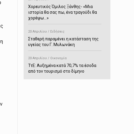
ώ
Χορευτικός Όμιλος Ξάνθης- «Mια
ιστορία θα σας πω, ένα τραγούδι θα
χορέψω…»
ας
20 Απριλίου / Ειδήσεις
Σταθερή παραμένει η κατάσταση της
τη
υγείας του Γ. Μυλωνάκη
20 Απριλίου / Οικονομία
ΤτΕ: Αυξημένα κατά 70,7% τα έσοδα
από τον τουρισμό στο δίμηνο
Ιανουαρίου-Φεβρουαρίου
20 Απριλίου / Αστυνομικά
Συνελήφθη στο Παρανέστι για κατοχή
ν
πιστολιού κρότου – αερίου
20 Απριλίου / Κόσμος
Ιαπωνία: Σεισμός 7,5 βαθμών –
Δεύτερο τσουνάμι ύψους 80