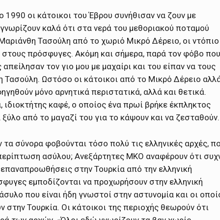
 1990 οι κάτοικοι του Έβρου συνήθισαν να ζουν με
 γνωρίζουν καλά ότι στα νερά του μεθοριακού ποταμού
αριάνθη Τασούλη από το χωριό Μικρό Δέρειο, οι ντόπιο
 στους πρόσφυγες. Ακόμη και σήμερα, παρά τον φόβο πο
απείλησαν τον γιο μου με μαχαίρι και του είπαν να τους
η Τασούλη. Ωστόσο οι κάτοικοι από το Μικρό Δέρειο αλλ
φηγηθούν μόνο αρνητικά περιστατικά, αλλά και θετικά.
 ιδιοκτήτης καφέ, ο οποίος ένα πρωί βρήκε έκπληκτος
ξύλο από το μαγαζί του για το κάψουν και να ζεσταθούν.
ν τα σύνορα φοβούνται τόσο πολύ τις ελληνικές αρχές, π
 περίπτωση ασύλου; Ανεξάρτητες ΜΚΟ αναφέρουν ότι συχ
ς επαναπροωθήσεις στην Τουρκία από την ελληνική
ρόσφυγες εμποδίζονται να προχωρήσουν στην ελληνική
άσυλο που είναι ήδη γνωστοί στην αστυνομία και οι οποί
 στην Τουρκία. Οι κάτοικοι της περιοχής θεωρούν ότι
ορά των αρχών, «Όλοι εδώ γνωρίζουν τα βαν χωρίς