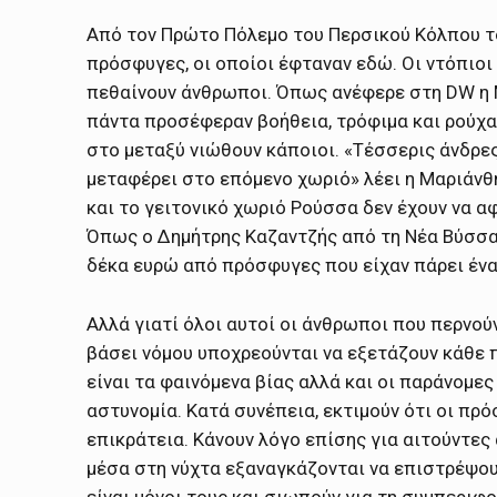
Από τον Πρώτο Πόλεμο του Περσικού Κόλπου το
πρόσφυγες, οι οποίοι έφταναν εδώ. Οι ντόπιοι
πεθαίνουν άνθρωποι. Όπως ανέφερε στη DW η Μ
πάντα προσέφεραν βοήθεια, τρόφιμα και ρούχα
στο μεταξύ νιώθουν κάποιοι. «Τέσσερις άνδρες 
μεταφέρει στο επόμενο χωριό» λέει η Μαριάνθ
και το γειτονικό χωριό Ρούσσα δεν έχουν να α
Όπως ο Δημήτρης Καζαντζής από τη Νέα Βύσσα,
δέκα ευρώ από πρόσφυγες που είχαν πάρει ένα 
Αλλά γιατί όλοι αυτοί οι άνθρωποι που περνού
βάσει νόμου υποχρεούνται να εξετάζουν κάθε
είναι τα φαινόμενα βίας αλλά και οι παράνομε
αστυνομία. Κατά συνέπεια, εκτιμούν ότι οι π
επικράτεια. Κάνουν λόγο επίσης για αιτούντες 
μέσα στη νύχτα εξαναγκάζονται να επιστρέψουν
είναι μόνοι τους και σιωπούν για τη συμπεριφ