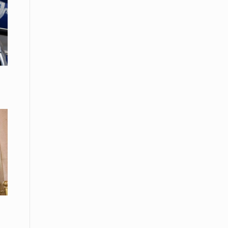
Μικρές πράξεις φροντίδας για
αδέσποτες γάτες από μαθητές στο
Κάτω Νευροκόπι
07 Απριλίου / Κοινωνία
Το «Τρίτο Μέρος»: Γιατί η οικογένεια
του 2026 αναζητά το καταφύγιό της
στα Νεστοχώρια
06 Απριλίου / Κοινωνία
Δήμος Ξάνθης και Πυροσβεστική
Υπηρεσία: Κοινή δράση ενημέρωσης
και ετοιμότητας για την αντιπυρική
περίοδο 2026
06 Απριλίου /
Ο Δήμαρχος Αβδήρων συγχαίρει τους
ποδοσφαιριστές, τους προπονητές
και τις διοικήσεις των
Ποδοσφαιρικών Συλλόγων ΠΑΥΛΟΣ
ΜΕΛΑΣ ΚΟΥΤΣΟΥ & ΑΤΛΑΣ ΣΕΛΙΝΟΥ