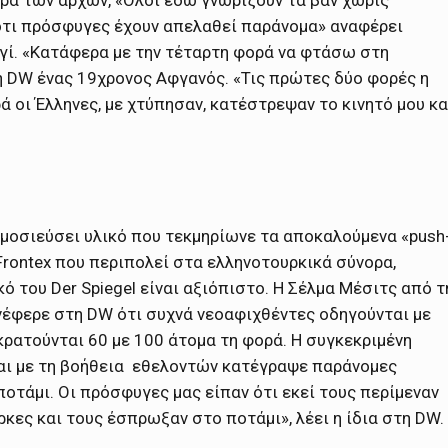
 ότι πρόσφυγες έχουν απελαθεί παράνομα» αναφέρει
γί. «Κατάφερα με την τέταρτη φορά να φτάσω στη
 DW ένας 19χρονος Αφγανός. «Τις πρώτες δύο φορές η
ά οι Έλληνες, με χτύπησαν, κατέστρεψαν το κινητό μου κα
δημοσιεύσει υλικό που τεκμηρίωνε τα αποκαλούμενα «push
Frontex που περιπολεί στα ελληνοτουρκικά σύνορα,
κό του Der Spiegel είναι αξιόπιστο. Η Σέλμα Μέσιτς από τ
νέφερε στη DW ότι συχνά νεοαφιχθέντες οδηγούνται με
 κρατούνται 60 με 100 άτομα τη φορά. Η συγκεκριμένη
αι με τη βοήθεια εθελοντών κατέγραψε παράνομες
οτάμι. Οι πρόσφυγες μας είπαν ότι εκεί τους περίμεναν
ρκες και τους έσπρωξαν στο ποτάμι», λέει η ίδια στη DW.