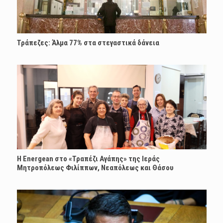
Τράπεζες: Άλμα 77% στα στεγαστικά δάνεια
H Energean στο «Τραπέζι Αγάπης» της Ιεράς
Μητροπόλεως Φιλίππων, Νεαπόλεως και Θάσου