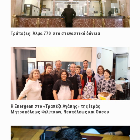
Τράπεζες: Άλμα 77% στα στεγαστικά δάνεια
H Energean στο «Τραπέζι Αγάπης» της Ιεράς
Μητροπόλεως Φιλίππων, Νεαπόλεως και Θάσου