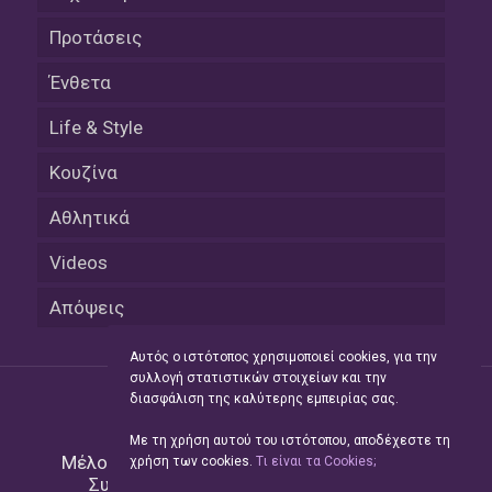
Προτάσεις
Ένθετα
Life & Style
Κουζίνα
Αθλητικά
Videos
Απόψεις
Αυτός ο ιστότοπος χρησιμοποιεί cookies, για την
συλλογή στατιστικών στοιχείων και την
διασφάλιση της καλύτερης εμπειρίας σας.
Με τη χρήση αυτού του ιστότοπου, αποδέχεστε τη
Μέλος του Δικτύου της
Hellas Press Media
|
χρήση των cookies.
Tι είναι τα Cookies;
Συντήρηση και Ανάπτυξη
Green Apple