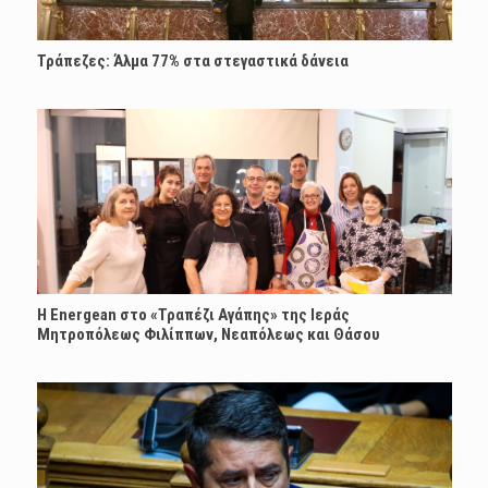
Τράπεζες: Άλμα 77% στα στεγαστικά δάνεια
H Energean στο «Τραπέζι Αγάπης» της Ιεράς
Μητροπόλεως Φιλίππων, Νεαπόλεως και Θάσου