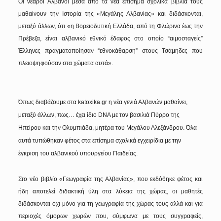
Οι νεαροί Αλβανοί μέσα από τα νέα επίσημα σχολικά βιβλία τους
μαθαίνουν την Ιστορία της «Μεγάλης Αλβανίας» και διδάσκονται,
μεταξύ άλλων, ότι «η Βορειοδυτική Ελλάδα, από τη Φλώρινα έως την
Πρέβεζα, είναι αλβανικό εθνικό έδαφος στο οποίο “αιμοσταγείς”
Έλληνες πραγματοποίησαν “εθνοκάθαρση” στους Τσάμηδες που
πλειοψηφούσαν στα χώματα αυτά».
Όπως διαβάζουμε στα katoxika.gr η νέα γενιά Αλβανών μαθαίνει,
μεταξύ άλλων, πως… έχει ίδιο DΝΑ με τον βασιλιά Πύρρο της
Ηπείρου και την Ολυμπιάδα, μητέρα του Μεγάλου Αλεξάνδρου. Όλα
αυτά τυπώθηκαν φέτος στα επίσημα σχολικά εγχειρίδια με την
έγκριση του αλβανικού υπουργείου Παιδείας.
Στο νέο βιβλίο «Γεωγραφία της Αλβανίας», που εκδόθηκε φέτος και
ήδη αποτελεί διδακτική ύλη στα λύκεια της χώρας, οι μαθητές
διδάσκονται όχι μόνο για τη γεωγραφία της χώρας τους αλλά και για
περιοχές όμορων χωρών που, σύμφωνα με τους συγγραφείς,