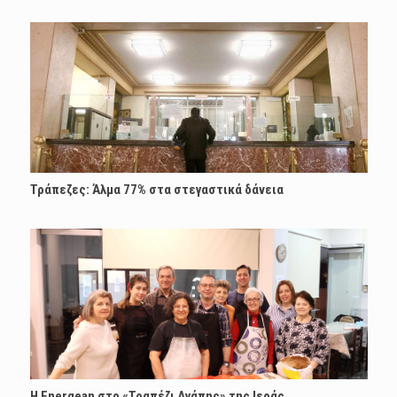
Τράπεζες: Άλμα 77% στα στεγαστικά δάνεια
H Energean στο «Τραπέζι Αγάπης» της Ιεράς