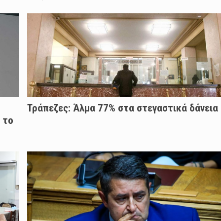
Τράπεζες: Άλμα 77% στα στεγαστικά δάνεια
 το