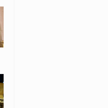
Το Μουσικό Σχολείο Ξάνθης σας
προσκαλεί στο σεμινάριο Χρήστου
Καλκάνη, «Get into the Music»
15 Απριλίου /
Υπογράφεται σήμερα η σύμβαση για
ερευνητική γεώτρηση στο Ιόνιο
15 Απριλίου /
Φυλάκιση 2,5 ετών σε δημοσιογράφο
στην Τουρκία για «διασπορά
παραπλανητικών πληροφοριών»
15 Απριλίου / Ειδήσεις
Νεφώσεις παροδικά αυξημένες σε
όλη τη χώρα – Αφρικανική σκόνη στα
κεντρικά και τα νότια
15 Απριλίου / Ελλάδα
Κλιμακώνουν τις κινητοποιήσεις
τους οι κτηνοτρόφοι της Λέσβου