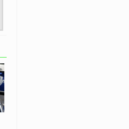
εκατοστών
20 Απριλίου / Ειδήσεις
Παρουσίαση του Κοινού
Προγράμματος Μεταπτυχιακών
Σπουδών «Evolutionary Medicine» από
το Δημοκρίτειο Πανεπιστήμιο
Θράκης
20 Απριλίου / Οικονομία
Μείωση 4,6% σημείωσε ο γενικός
δείκτης κύκλου εργασιών στη
βιομηχανία τον Φεβρουάριο εφέτος
ανακοίνωσε η ΕΛΣΤΑΤ
20 Απριλίου / Ειδήσεις
Λειβαδίτης Ξάνθης: Πώς η πατάτα
«εκμεταλλεύτηκε» την κληρονομιά
των Παγετώνων
20 Απριλίου /