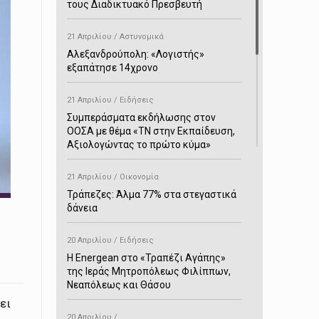
τους Διαδικτυακό Πρεσβευτή
21 Απριλίου / Αστυνομικά
Αλεξανδρούπολη: «Λογιστής»
εξαπάτησε 14χρονο
21 Απριλίου / Ειδήσεις
Συμπεράσματα εκδήλωσης στον
ΟΟΣΑ με θέμα «ΤΝ στην Εκπαίδευση,
Αξιολογώντας το πρώτο κύμα»
21 Απριλίου / Οικονομία
Τράπεζες: Άλμα 77% στα στεγαστικά
δάνεια
20 Απριλίου / Ειδήσεις
H Energean στο «Τραπέζι Αγάπης»
της Ιεράς Μητροπόλεως Φιλίππων,
Νεαπόλεως και Θάσου
ει
20 Απριλίου /