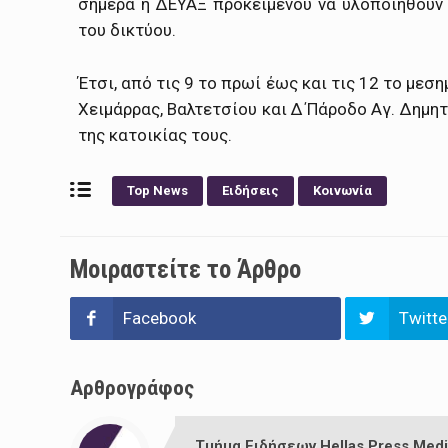
σήμερα η ΔΕΥΑΞ προκειμένου να υλοποιηθούν 
του δικτύου.
Έτσι, από τις 9 το πρωί έως και τις 12 το μεσ
Χειμάρρας, Βαλτετσίου και Δ΄Πάροδο Αγ. Δημη
της κατοικίας τους.
Top News
Ειδήσεις
Κοινωνία
Μοιραστείτε το Άρθρο
Facebook
Twitte
Αρθρογράφος
Τμήμα Ειδήσεων Hellas Press Medi