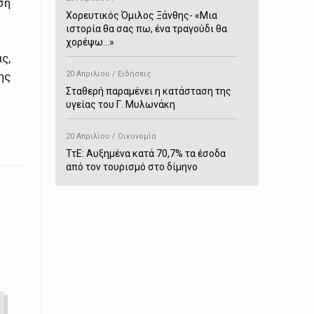
ση
Χορευτικός Όμιλος Ξάνθης- «Mια
ιστορία θα σας πω, ένα τραγούδι θα
χορέψω…»
ς,
20 Απριλίου / Ειδήσεις
ης
Σταθερή παραμένει η κατάσταση της
υγείας του Γ. Μυλωνάκη
20 Απριλίου / Οικονομία
ΤτΕ: Αυξημένα κατά 70,7% τα έσοδα
από τον τουρισμό στο δίμηνο
Ιανουαρίου-Φεβρουαρίου
20 Απριλίου / Αστυνομικά
Συνελήφθη στο Παρανέστι για κατοχή
πιστολιού κρότου – αερίου
20 Απριλίου / Κόσμος
Ιαπωνία: Σεισμός 7,5 βαθμών –
Δεύτερο τσουνάμι ύψους 80