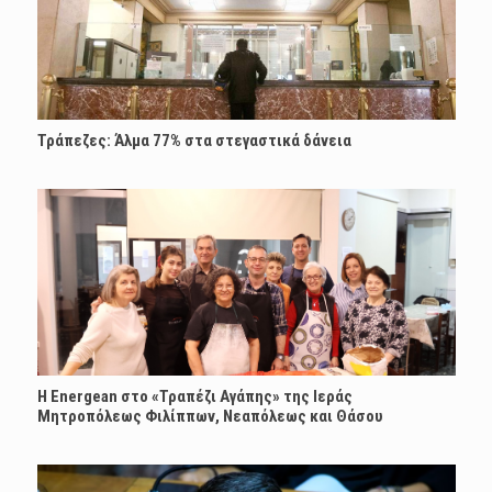
Τράπεζες: Άλμα 77% στα στεγαστικά δάνεια
H Energean στο «Τραπέζι Αγάπης» της Ιεράς
Μητροπόλεως Φιλίππων, Νεαπόλεως και Θάσου