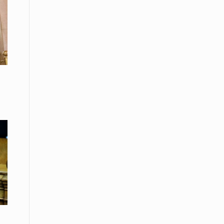
08 Απριλίου / Κοινωνία
Παγκόσμια Ημέρα Ρομά -Ένα σχολείο
που δίνει φωνή, ευκαιρίες και ελπίδα
08 Απριλίου / Υγεία
Τρίκαλα: Ολιστικό πρόγραμμα
άσκησης για άτομα με νόσο
Πάρκινσον στο Πανεπιστήμιο
Θεσσαλίας
08 Απριλίου / Οικονομία
Εκτός έδρας συνεδριάσεις Δ.Σ.: το
Επιμελητήριο Ξάνθης ενισχύει την
επαφή με τους επαγγελματίες
08 Απριλίου / Άλλα Σπορ
Η Ξάνθη στον παλμό του ευρωπαϊκού
μπάσκετ U16 με το 2ο Διεθνές
Τουρνουά «Φ. Αμοιρίδης»