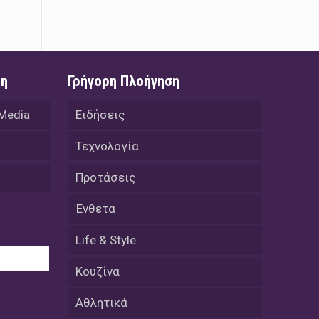
08 Απριλίου / Κοινωνία
Energean: Και φέτος στο πλευρό της
Ενορίας του Αγίου Γρηγορίου του
Θεολόγου στη Νέα Καρβάλη
ση
Γρήγορη Πλοήγηση
08 Απριλίου /
Με επιτυχία ολοκληρώθηκε το
 Media
Ειδήσεις
Thrace Negotiations Tournament
2026
Τεχνολογία
08 Απριλίου /
Προτάσεις
Άστατος ο καιρός τις ημέρες του
Πάσχα
Ένθετα
08 Απριλίου / Οικονομία
Life & Style
Κάτω από τα 100 δολάρια το
πετρέλαιο – Πτώση 20% στην τιμή
Κουζίνα
του ευρωπαϊκού αερίου
Αθλητικά
08 Απριλίου / Κοινωνία