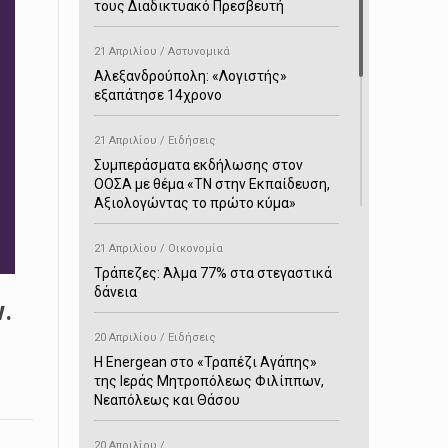
τους Διαδικτυακό Πρεσβευτή
21 Απριλίου / Αστυνομικά
Αλεξανδρούπολη: «Λογιστής»
εξαπάτησε 14χρονο
21 Απριλίου / Ειδήσεις
Συμπεράσματα εκδήλωσης στον
ΟΟΣΑ με θέμα «ΤΝ στην Εκπαίδευση,
Αξιολογώντας το πρώτο κύμα»
21 Απριλίου / Οικονομία
Τράπεζες: Άλμα 77% στα στεγαστικά
δάνεια
ν.
20 Απριλίου / Ειδήσεις
H Energean στο «Τραπέζι Αγάπης»
της Ιεράς Μητροπόλεως Φιλίππων,
Νεαπόλεως και Θάσου
20 Απριλίου /