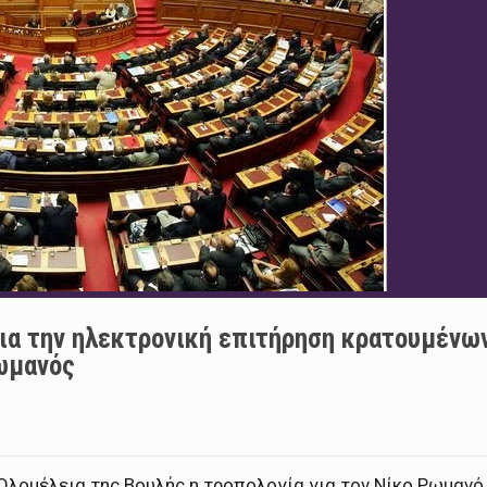
για την ηλεκτρονική επιτήρηση κρατουμένω
Ρωμανός
Ολομέλεια της Βουλής η τροπολογία για τον Νίκο Ρωμανό,