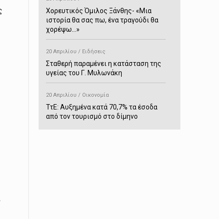
ς
Χορευτικός Όμιλος Ξάνθης- «Mια
ιστορία θα σας πω, ένα τραγούδι θα
χορέψω…»
20 Απριλίου / Ειδήσεις
Σταθερή παραμένει η κατάσταση της
υγείας του Γ. Μυλωνάκη
20 Απριλίου / Οικονομία
ΤτΕ: Αυξημένα κατά 70,7% τα έσοδα
από τον τουρισμό στο δίμηνο
Ιανουαρίου-Φεβρουαρίου
20 Απριλίου / Αστυνομικά
Συνελήφθη στο Παρανέστι για κατοχή
πιστολιού κρότου – αερίου
20 Απριλίου / Κόσμος
ς
Ιαπωνία: Σεισμός 7,5 βαθμών –
Δεύτερο τσουνάμι ύψους 80