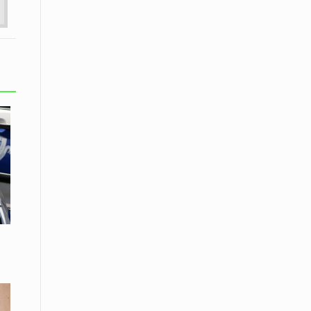
Το Μουσικό Σχολείο Ξάνθης σας
προσκαλεί στο σεμινάριο Χρήστου
Καλκάνη, «Get into the Music»
15 Απριλίου /
Υπογράφεται σήμερα η σύμβαση για
ερευνητική γεώτρηση στο Ιόνιο
15 Απριλίου /
Φυλάκιση 2,5 ετών σε δημοσιογράφο
στην Τουρκία για «διασπορά
παραπλανητικών πληροφοριών»
15 Απριλίου / Ειδήσεις
Νεφώσεις παροδικά αυξημένες σε
όλη τη χώρα – Αφρικανική σκόνη στα
κεντρικά και τα νότια
15 Απριλίου / Ελλάδα
Κλιμακώνουν τις κινητοποιήσεις
τους οι κτηνοτρόφοι της Λέσβου