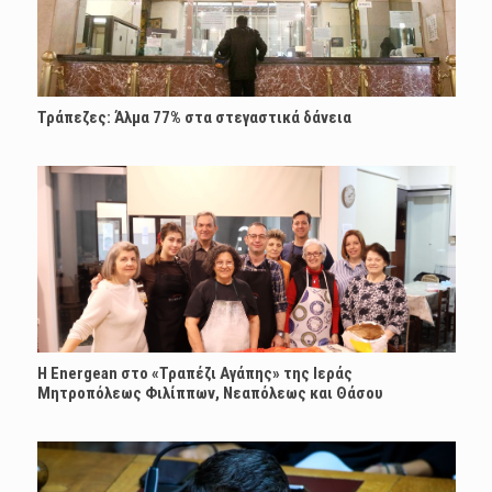
Τράπεζες: Άλμα 77% στα στεγαστικά δάνεια
H Energean στο «Τραπέζι Αγάπης» της Ιεράς
Μητροπόλεως Φιλίππων, Νεαπόλεως και Θάσου