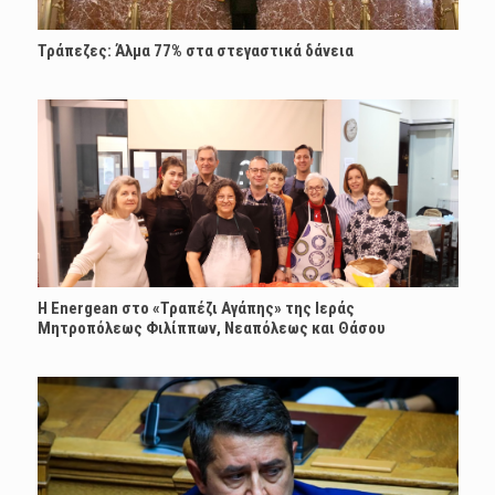
Τράπεζες: Άλμα 77% στα στεγαστικά δάνεια
H Energean στο «Τραπέζι Αγάπης» της Ιεράς
Μητροπόλεως Φιλίππων, Νεαπόλεως και Θάσου