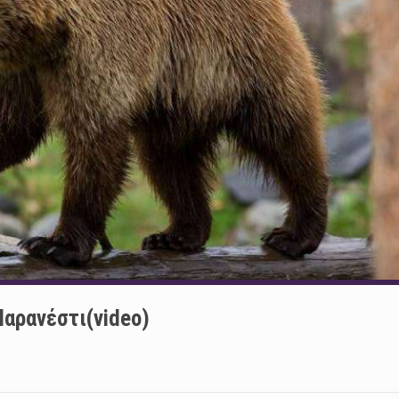
αρανέστι(video)