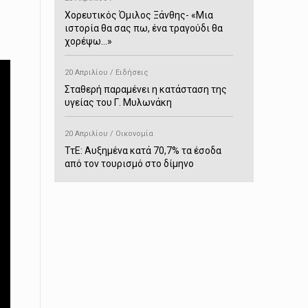
Χορευτικός Όμιλος Ξάνθης- «Mια
ιστορία θα σας πω, ένα τραγούδι θα
χορέψω…»
20 Απριλίου / Ειδήσεις
Σταθερή παραμένει η κατάσταση της
υγείας του Γ. Μυλωνάκη
20 Απριλίου / Οικονομία
ΤτΕ: Αυξημένα κατά 70,7% τα έσοδα
από τον τουρισμό στο δίμηνο
Ιανουαρίου-Φεβρουαρίου
20 Απριλίου / Αστυνομικά
Συνελήφθη στο Παρανέστι για κατοχή
πιστολιού κρότου – αερίου
20 Απριλίου / Κόσμος
Ιαπωνία: Σεισμός 7,5 βαθμών –
Δεύτερο τσουνάμι ύψους 80