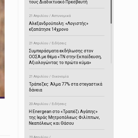
τους Διαδικτυακό Πρεσβευτή
21 Απριλίου / Αστυνομικά
Αλεξανδρούπολη: «Λογιστής»
εξαπάτησε 14χρονο
21 Απριλίου / Ειδήσεις
Συμπεράσματα εκδήλωσης στον
ΟΟΣΑ με θέμα «ΤΝ στην Εκπαίδευση,
Αξιολογώντας το πρώτο κύμα»
21 Απριλίου / Οικονομία
Τράπεζες: Άλμα 77% στα στεγαστικά
δάνεια
20 Απριλίου / Ειδήσεις
H Energean στο «Τραπέζι Αγάπης»
της Ιεράς Μητροπόλεως Φιλίππων,
Νεαπόλεως και Θάσου
20 Απριλίου /