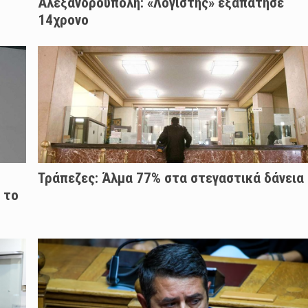
Αλεξανδρούπολη: «Λογιστής» εξαπάτησε
14χρονο
Τράπεζες: Άλμα 77% στα στεγαστικά δάνεια
 το