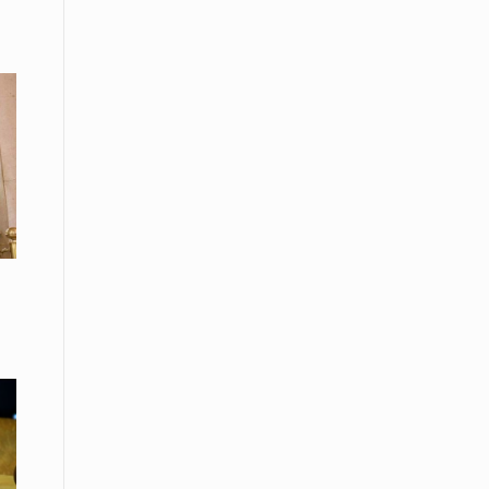
08 Απριλίου / Κοινωνία
Παγκόσμια Ημέρα Ρομά -Ένα σχολείο
που δίνει φωνή, ευκαιρίες και ελπίδα
08 Απριλίου / Υγεία
Τρίκαλα: Ολιστικό πρόγραμμα
άσκησης για άτομα με νόσο
Πάρκινσον στο Πανεπιστήμιο
Θεσσαλίας
08 Απριλίου / Οικονομία
Εκτός έδρας συνεδριάσεις Δ.Σ.: το
Επιμελητήριο Ξάνθης ενισχύει την
επαφή με τους επαγγελματίες
08 Απριλίου / Άλλα Σπορ
Η Ξάνθη στον παλμό του ευρωπαϊκού
μπάσκετ U16 με το 2ο Διεθνές
Τουρνουά «Φ. Αμοιρίδης»