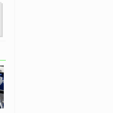
Το Μουσικό Σχολείο Ξάνθης σας
προσκαλεί στο σεμινάριο Χρήστου
Καλκάνη, «Get into the Music»
15 Απριλίου /
Υπογράφεται σήμερα η σύμβαση για
ερευνητική γεώτρηση στο Ιόνιο
15 Απριλίου /
Φυλάκιση 2,5 ετών σε δημοσιογράφο
στην Τουρκία για «διασπορά
παραπλανητικών πληροφοριών»
15 Απριλίου / Ειδήσεις
Νεφώσεις παροδικά αυξημένες σε
όλη τη χώρα – Αφρικανική σκόνη στα
κεντρικά και τα νότια
15 Απριλίου / Ελλάδα
Κλιμακώνουν τις κινητοποιήσεις
τους οι κτηνοτρόφοι της Λέσβου