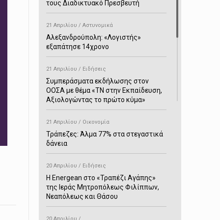
τους Διαδικτυακό Πρεσβευτή
21 Απριλίου / Αστυνομικά
Αλεξανδρούπολη: «Λογιστής»
εξαπάτησε 14χρονο
21 Απριλίου / Ειδήσεις
Συμπεράσματα εκδήλωσης στον
ΟΟΣΑ με θέμα «ΤΝ στην Εκπαίδευση,
Αξιολογώντας το πρώτο κύμα»
21 Απριλίου / Οικονομία
Τράπεζες: Άλμα 77% στα στεγαστικά
δάνεια
20 Απριλίου / Ειδήσεις
H Energean στο «Τραπέζι Αγάπης»
της Ιεράς Μητροπόλεως Φιλίππων,
Νεαπόλεως και Θάσου
20 Απριλίου /