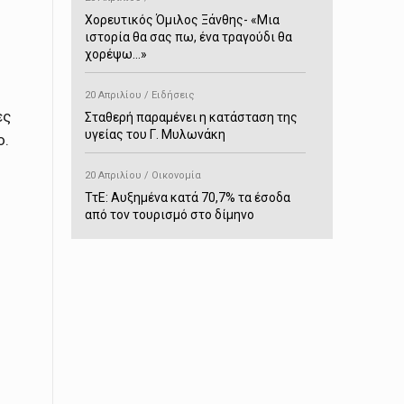
Χορευτικός Όμιλος Ξάνθης- «Mια
ιστορία θα σας πω, ένα τραγούδι θα
χορέψω…»
20 Απριλίου / Ειδήσεις
ες
Σταθερή παραμένει η κατάσταση της
υγείας του Γ. Μυλωνάκη
ο.
20 Απριλίου / Οικονομία
ΤτΕ: Αυξημένα κατά 70,7% τα έσοδα
από τον τουρισμό στο δίμηνο
Ιανουαρίου-Φεβρουαρίου
20 Απριλίου / Αστυνομικά
Συνελήφθη στο Παρανέστι για κατοχή
πιστολιού κρότου – αερίου
20 Απριλίου / Κόσμος
Ιαπωνία: Σεισμός 7,5 βαθμών –
Δεύτερο τσουνάμι ύψους 80