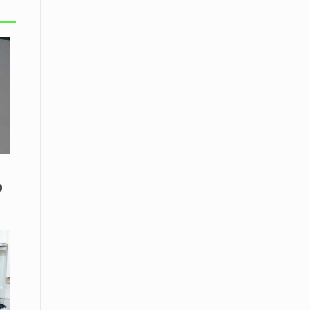
Το Μουσικό Σχολείο Ξάνθης σας
προσκαλεί στο σεμινάριο Χρήστου
Καλκάνη, «Get into the Music»
15 Απριλίου /
Υπογράφεται σήμερα η σύμβαση για
ερευνητική γεώτρηση στο Ιόνιο
15 Απριλίου /
Φυλάκιση 2,5 ετών σε δημοσιογράφο
στην Τουρκία για «διασπορά
παραπλανητικών πληροφοριών»
ο
15 Απριλίου / Ειδήσεις
Νεφώσεις παροδικά αυξημένες σε
όλη τη χώρα – Αφρικανική σκόνη στα
κεντρικά και τα νότια
15 Απριλίου / Ελλάδα
Κλιμακώνουν τις κινητοποιήσεις
τους οι κτηνοτρόφοι της Λέσβου