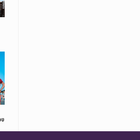
08 Απριλίου / Κοινωνία
Παγκόσμια Ημέρα Ρομά -Ένα σχολείο
που δίνει φωνή, ευκαιρίες και ελπίδα
08 Απριλίου / Υγεία
Τρίκαλα: Ολιστικό πρόγραμμα
άσκησης για άτομα με νόσο
Πάρκινσον στο Πανεπιστήμιο
Θεσσαλίας
08 Απριλίου / Οικονομία
Εκτός έδρας συνεδριάσεις Δ.Σ.: το
Επιμελητήριο Ξάνθης ενισχύει την
επαφή με τους επαγγελματίες
08 Απριλίου / Άλλα Σπορ
ου
Η Ξάνθη στον παλμό του ευρωπαϊκού
μπάσκετ U16 με το 2ο Διεθνές
Τουρνουά «Φ. Αμοιρίδης»