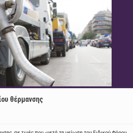
ίου θέρμανσης
νσης, σε τιμές που -μετά τη μείωση του Ειδικού Φόρου