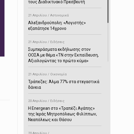
τους Διαδικτυακό Πρεσβευτή
21 Απριλίου / Αστυνομικά
Αλεξανδρούπολη: «Λογιστής»
εξαπάτησε 14χρονο
21 Απριλίου / Ειδήσεις
Συμπεράσματα εκδήλωσης στον
ΟΟΣΑ με θέμα «ΤΝ στην Εκπαίδευση,
Αξιολογώντας το πρώτο κύμα»
21 Απριλίου / Οικονομία
Τράπεζες: Άλμα 77% στα στεγαστικά
δάνεια
20 Απριλίου / Ειδήσεις
H Energean στο «Τραπέζι Αγάπης»
της Ιεράς Μητροπόλεως Φιλίππων,
Νεαπόλεως και Θάσου
20 Απριλίου /