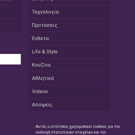
Μικρές πράξεις φροντίδας για
αδέσποτες γάτες από μαθητές στο
Τεχνολογία
Κάτω Νευροκόπι
Προτάσεις
07 Απριλίου / Κοινωνία
Το «Τρίτο Μέρος»: Γιατί η οικογένεια
Ένθετα
του 2026 αναζητά το καταφύγιό της
στα Νεστοχώρια
Life & Style
06 Απριλίου / Κοινωνία
Κουζίνα
Δήμος Ξάνθης και Πυροσβεστική
Υπηρεσία: Κοινή δράση ενημέρωσης
Αθλητικά
και ετοιμότητας για την αντιπυρική
περίοδο 2026
Videos
06 Απριλίου /
Απόψεις
Ο Δήμαρχος Αβδήρων συγχαίρει τους
ποδοσφαιριστές, τους προπονητές
και τις διοικήσεις των
Ποδοσφαιρικών Συλλόγων ΠΑΥΛΟΣ
Αυτός ο ιστότοπος χρησιμοποιεί cookies, για την
ΜΕΛΑΣ ΚΟΥΤΣΟΥ & ΑΤΛΑΣ ΣΕΛΙΝΟΥ
συλλογή στατιστικών στοιχείων και την