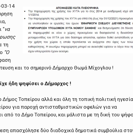
-03-14
ώρηση
ια,
 “
να
ήρωσης
ε τη
 ο
“Ο
φαση
τευση και το σημερινό Δήμαρχο Θωμά Μίχογλου !
ίχε ήδη ψηφίσει ο Δήμαρχος !
ο Δήμος Τοπείρου αλλά και όλη τη τοπική πολιτική ηγεσί
είρου για παροχή αντισταθμιστικών οφελών για να
ι από το Δήμο Τοπείρου, και μάλιστα με τη δική του ψήφο
εση απασχόλησε δύο διαδοχικά δημοτικά συμβούλια στο