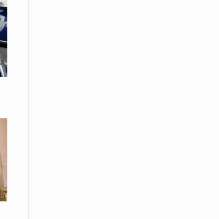
08 Απριλίου / Κοινωνία
Παγκόσμια Ημέρα Ρομά -Ένα σχολείο
που δίνει φωνή, ευκαιρίες και ελπίδα
08 Απριλίου / Υγεία
Τρίκαλα: Ολιστικό πρόγραμμα
άσκησης για άτομα με νόσο
Πάρκινσον στο Πανεπιστήμιο
Θεσσαλίας
08 Απριλίου / Οικονομία
Εκτός έδρας συνεδριάσεις Δ.Σ.: το
Επιμελητήριο Ξάνθης ενισχύει την
επαφή με τους επαγγελματίες
08 Απριλίου / Άλλα Σπορ
Η Ξάνθη στον παλμό του ευρωπαϊκού
μπάσκετ U16 με το 2ο Διεθνές
Τουρνουά «Φ. Αμοιρίδης»