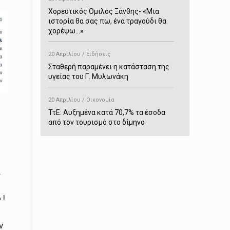
Χορευτικός Όμιλος Ξάνθης- «Mια
ιστορία θα σας πω, ένα τραγούδι θα
χορέψω…»
20 Απριλίου / Ειδήσεις
Σταθερή παραμένει η κατάσταση της
υγείας του Γ. Μυλωνάκη
20 Απριλίου / Οικονομία
ΤτΕ: Αυξημένα κατά 70,7% τα έσοδα
από τον τουρισμό στο δίμηνο
Ιανουαρίου-Φεβρουαρίου
20 Απριλίου / Αστυνομικά
Συνελήφθη στο Παρανέστι για κατοχή
α
πιστολιού κρότου – αερίου
 !
20 Απριλίου / Κόσμος
Ιαπωνία: Σεισμός 7,5 βαθμών –
Δεύτερο τσουνάμι ύψους 80
ν