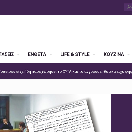
ΑΣΕΙΣ
ΕΝΘΕΤΑ
LIFE & STYLE
ΚΟΥΖΙΝΑ
οπείρου είχε ήδη παραχωρήσει το ΧΥΤΑ και το ανγοούσε. Θετικά είχε ψηφ