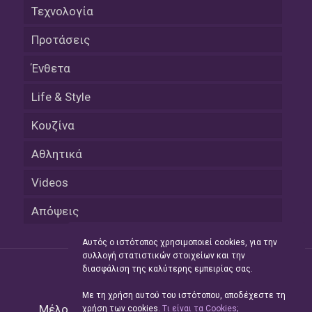
Τεχνολογία
Προτάσεις
Ένθετα
Life & Style
Κουζίνα
Αθλητικά
Videos
Απόψεις
Αυτός ο ιστότοπος χρησιμοποιεί cookies, για την
συλλογή στατιστικών στοιχείων και την
διασφάλιση της καλύτερης εμπειρίας σας.
Με τη χρήση αυτού του ιστότοπου, αποδέχεστε τη
Μέλος του Δικτύου της
Hellas Press Media
|
χρήση των cookies.
Tι είναι τα Cookies;