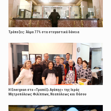
Τράπεζες: Άλμα 77% στα στεγαστικά δάνεια
H Energean στο «Τραπέζι Αγάπης» της Ιεράς
Μητροπόλεως Φιλίππων, Νεαπόλεως και Θάσου