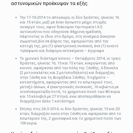
αστυνομικών προέκυψαν τα εξής:
Την 17-10-2014 το απόγευμα, οι δύο δράστες, ηλικίας 16
και 15 ετών, μαζί με έναν άγνωστο μέχρι στιγμής
συνεργό τους, αφού διέκοψαν την πορεία Ι.Χ.Ε.
αυτοκινήτου που οδηγούσε 44χρονη ημεδαπή,
πέφτοντας οι ίδιοι στο δρόμο, στη συνέχεια άσκησαν
σωματική βία σε βάρος της, αφαιρώντας από την
κατοχή της, μία (1) ηλεκτρονική συσκευή, ένα (1) κινητό
τηλέφωνο και διάφορα αντικείμενα – έγγραφα.
Το χρονικό διάστημα Ιούνιος – Οκτώβριος 2014, οι τρεις
δράστες, ηλικίας 16, 15 και 15 ετών, ενεργώντας από
κοινού, αφαίρεσαν από την πόλη της Ξάνθης, 4 δίκυκλα
(2 μοτοσικλέτες και 2 μοτοποδήλατα) και διέρρηξαν,
στην Ξάνθη και τη Διομήδεια Ξάνθης, 9 οχήματα –
καταστήματα, αφαιρώντας από το εσωτερικό τους,
μεταξύ άλλων, 4 ηλεκτρονικές συσκευές, 16 κιβώτια με
οινοπνευματώδη ποτά, το χρηματικό ποσό των 80 ευρώ
και 15 κλουβιά με 27 πτηνά, ενώ αποπειράθηκαν να
διαρρήξουν άλλο 1 κατάστημα.
Επίσης στις 26-3-2014, οι δύο δράστες, ηλικίας 15 και 20
ετών, διέρρηξαν οικία στην Ξάνθη και αφαίρεσαν από το
εσωτερικό της, 2 χρυσαφικά και το χρηματικό ποσό των
100 ευρώ.