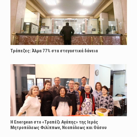
Τράπεζες: Άλμα 77% στα στεγαστικά δάνεια
H Energean στο «Τραπέζι Αγάπης» της Ιεράς
Μητροπόλεως Φιλίππων, Νεαπόλεως και Θάσου